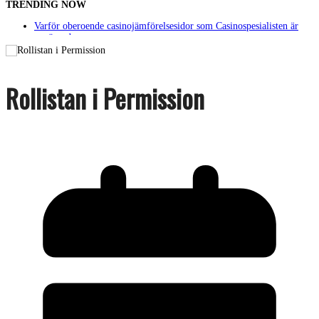
TRENDING NOW
Varför oberoende casinojämförelsesidor som Casinospesialisten är
avgörande
Picknickbord utomhus i olika modeller för trädgård och offentlig
miljö
Svenska streamingtittare formar kvällens underhållning på nya sätt
ForMotion – ortopedteknik och bandagist i Sverige
Rollistan i Permission
Det fysiologiska teknikskiftet: Den medicinska utvecklingen öppnar
nya dörrar