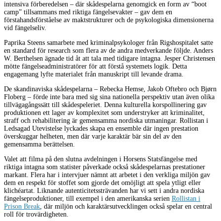
intensiva förberedelsen – där skådespelarna genomgick en form av “boot
camp” tillsammans med riktiga fängelsevakter – gav dem en
förstahandsförståelse av maktstrukturer och de psykologiska dimensionerna
vid fängelseliv.
Paprika Steens samarbete med kriminalpsykologer från Rigshospitalet satte
en standard för research som flera av de andra medverkande följde. Anders
W. Berthelsen ägnade tid åt att tala med tidigare intagna. Jesper Christensen
mötte fängelseadministratörer för att förstå systemets logik. Detta
engagemang lyfte materialet från manuskript till levande drama.
De skandinaviska skådespelarna – Rebecka Hemse, Jakob Oftebro och Bjørn
Floberg – förde inte bara med sig sina nationella perspektiv utan även olika
tillvägagångssätt till skådespeleriet. Denna kulturella korspollinering gav
produktionen ett lager av komplexitet som understryker att kriminalitet,
straff och rehabilitering är gemensamma nordiska utmaningar. Rollistan i
Ledsagad Utevistelse lyckades skapa en ensemble där ingen prestation
överskuggar helheten, men där varje karaktär bär sin del av den
gemensamma berättelsen.
Valet att filma på den slutna avdelningen i Horsens Statsfängelse med
riktiga intagna som statister påverkade också skådespelarnas prestationer
markant. Flera har i intervjuer nämnt att arbetet i den verkliga miljön gav
dem en respekt för stoffet som gjorde det omöjligt att spela ytligt eller
klichéartat. Liknande autenticitetssträvanden har vi sett i andra nordiska
fängelseproduktioner, till exempel i den amerikanska serien
Rollistan i
Prison Break
, där miljön och karaktärsutvecklingen också spelar en central
roll för trovärdigheten.