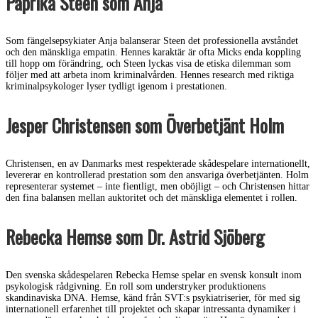
Paprika Steen som Anja
Som fängelsepsykiater Anja balanserar Steen det professionella avståndet
och den mänskliga empatin. Hennes karaktär är ofta Micks enda koppling
till hopp om förändring, och Steen lyckas visa de etiska dilemman som
följer med att arbeta inom kriminalvården. Hennes research med riktiga
kriminalpsykologer lyser tydligt igenom i prestationen.
Jesper Christensen som Överbetjänt Holm
Christensen, en av Danmarks mest respekterade skådespelare internationellt,
levererar en kontrollerad prestation som den ansvariga överbetjänten. Holm
representerar systemet – inte fientligt, men oböjligt – och Christensen hittar
den fina balansen mellan auktoritet och det mänskliga elementet i rollen.
Rebecka Hemse som Dr. Astrid Sjöberg
Den svenska skådespelaren Rebecka Hemse spelar en svensk konsult inom
psykologisk rådgivning. En roll som understryker produktionens
skandinaviska DNA. Hemse, känd från SVT:s psykiatriserier, för med sig
internationell erfarenhet till projektet och skapar intressanta dynamiker i