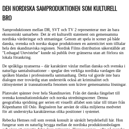
DEN NORDISKA SAMPRODUKTIONEN SOM KULTURELL
BRO
Samproduktionen mellan DR, SVT och TV 2 representerar mer än bara
ekonomiskt samarbete. Det är ett kulturellt statement om gemensamma
nordiska värderingar och utmaningar. Genom att spela in scener på både
danska, svenska och norska skapar produktionen en autenticitet som tilltalar
hela den skandinaviska regionen. Nordisk Films distribution säkerställde att
“Ledsagad Utevistelse” kunde nå publik över gränserna utan att förlora sin
lokala förankring.
De språkliga nyanserna – där karaktärer växlar mellan danska och svenska i
naturliga samtalssituationer – speglar den verkliga nordiska vardagen där
språken blandas i professionella sammanhang. Detta val gjorde inte bara
dialogen mer trovärdig utan underströk också att kriminalitet och
rättssystemet är transnationella fenomen som kräver gemensamma lösningar.
Platsvalet spänner över hela Skandinavien. Från det danska fängelset till
svenska konsultationslokaler och norska utredningsscener. Denna
geografiska spridning ger serien ett visuellt alfabet som talar till tittare från
Köpenhamn till Oslo. Regissören har använt de olika miljöerna medvetet
för att understryka karaktärernas olika positioner i systemet.
Rebecka Hemses roll som svensk konsult är särskilt betydelsefull här. Hon
fungerar som en naturlig brygga mellan de nordiska produktionsbolagen