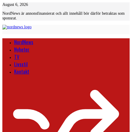
Skip
August 6, 2026
to
NordNews är annonsfinansierat och allt innehåll bör därför betraktas som
content
sponsrat.
NordNews
Nyheter
TV
Livsstil
Kontakt