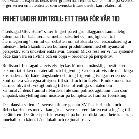
och visar att expertis delas över gränserna. Hennes scener – ofta på svenska
– ger serien en autenticitet som svenska tittare direkt kan relatera till.
FRIHET UNDER KONTROLL: ETT TEMA FÖR VÅR TID
“Ledsagad Utevistelse” sätter fingret på ett grundläggande samhälleligt
dilemma: Hur balanserar vi mellan säkerhet och möjligheten till
återintegrering? I en tid där debatten om rättskänsla och resocialisering är
intensiv i hela Skandinavien kommer produktionen med ett nyanserat
perspektiv som undviker enkla svar. Genom Micks resa ser vi hur systemet
både kan vara en livlina och en bojja – beroende på perspektiv.
Rollistan i Ledsagad Utevistelse lyckas förmedla mänskliga berättelser
bakom statistiken om återfall och frigivning. Genom att visa de mänskliga
kostnaderna för både fängslande och tidig frigivning tvingar serien oss att
konfrontera våra egna attityder till straff och förlåtelse. Produktionen har
därmed blivit ett viktigt bidrag till den offentliga samtalen om
kriminalvårdens framtid i Norden. Inte som politisk agitation utan som
empatisk storytelling som insisterar på komplexitet framför förenkling.
Den danska serien når svenska tittare genom SVT:s distribution och
Rebecka Hemses medverkan gör att svenska seere får en extra ingång till
berättelsen. Det är ett perfekt exempel på hur nordiskt samarbete kan skapa
innehåll som känns både lokalt och regionalt relevant.
“`