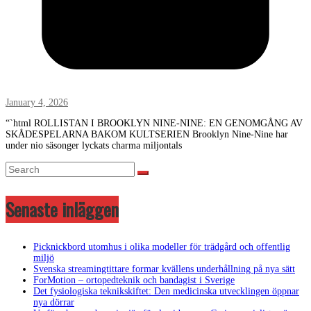
January 4, 2026
“`html ROLLISTAN I BROOKLYN NINE-NINE: EN GENOMGÅNG AV
SKÅDESPELARNA BAKOM KULTSERIEN Brooklyn Nine-Nine har
under nio säsonger lyckats charma miljontals
Senaste inläggen
Picknickbord utomhus i olika modeller för trädgård och offentlig
miljö
Svenska streamingtittare formar kvällens underhållning på nya sätt
ForMotion – ortopedteknik och bandagist i Sverige
Det fysiologiska teknikskiftet: Den medicinska utvecklingen öppnar
nya dörrar