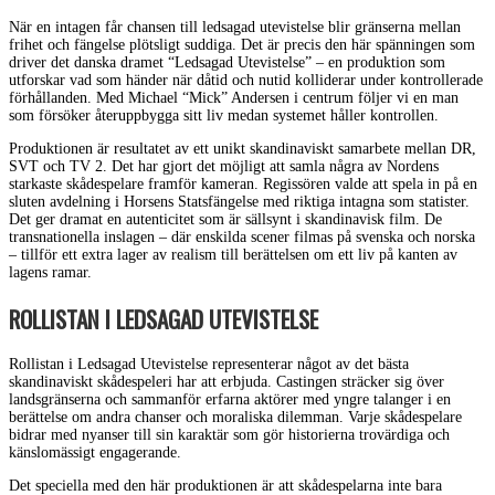
När en intagen får chansen till ledsagad utevistelse blir gränserna mellan
frihet och fängelse plötsligt suddiga. Det är precis den här spänningen som
driver det danska dramet “Ledsagad Utevistelse” – en produktion som
utforskar vad som händer när dåtid och nutid kolliderar under kontrollerade
förhållanden. Med Michael “Mick” Andersen i centrum följer vi en man
som försöker återuppbygga sitt liv medan systemet håller kontrollen.
Produktionen är resultatet av ett unikt skandinaviskt samarbete mellan DR,
SVT och TV 2. Det har gjort det möjligt att samla några av Nordens
starkaste skådespelare framför kameran. Regissören valde att spela in på en
sluten avdelning i Horsens Statsfängelse med riktiga intagna som statister.
Det ger dramat en autenticitet som är sällsynt i skandinavisk film. De
transnationella inslagen – där enskilda scener filmas på svenska och norska
– tillför ett extra lager av realism till berättelsen om ett liv på kanten av
lagens ramar.
ROLLISTAN I LEDSAGAD UTEVISTELSE
Rollistan i Ledsagad Utevistelse representerar något av det bästa
skandinaviskt skådespeleri har att erbjuda. Castingen sträcker sig över
landsgränserna och sammanför erfarna aktörer med yngre talanger i en
berättelse om andra chanser och moraliska dilemman. Varje skådespelare
bidrar med nyanser till sin karaktär som gör historierna trovärdiga och
känslomässigt engagerande.
Det speciella med den här produktionen är att skådespelarna inte bara