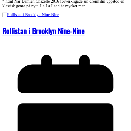
“`html När Damien Chazelle 2016 förverkligade sin drömfilm uppstod en
klassisk genre på nytt. La La Land är mycket mer
Rollistan i Brooklyn Nine-Nine