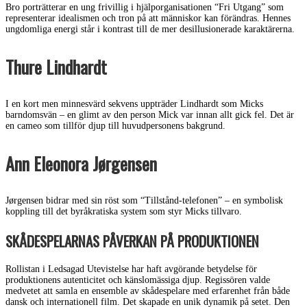
Bro porträtterar en ung frivillig i hjälporganisationen “Fri Utgang” som
representerar idealismen och tron på att människor kan förändras. Hennes
ungdomliga energi står i kontrast till de mer desillusionerade karaktärerna.
Thure Lindhardt
I en kort men minnesvärd sekvens uppträder Lindhardt som Micks
barndomsvän – en glimt av den person Mick var innan allt gick fel. Det är
en cameo som tillför djup till huvudpersonens bakgrund.
Ann Eleonora Jørgensen
Jørgensen bidrar med sin röst som “Tillstånd-telefonen” – en symbolisk
koppling till det byråkratiska system som styr Micks tillvaro.
SKÅDESPELARNAS PÅVERKAN PÅ PRODUKTIONEN
Rollistan i Ledsagad Utevistelse har haft avgörande betydelse för
produktionens autenticitet och känslomässiga djup. Regissören valde
medvetet att samla en ensemble av skådespelare med erfarenhet från både
dansk och internationell film. Det skapade en unik dynamik på setet. Den