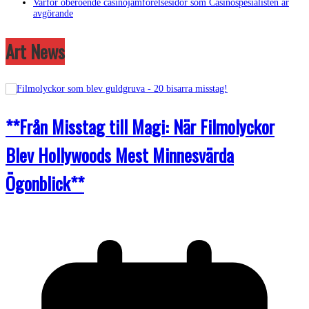
Varför oberoende casinojämförelsesidor som Casinospesialisten är
avgörande
Art News
**Från Misstag till Magi: När Filmolyckor
Blev Hollywoods Mest Minnesvärda
Ögonblick**