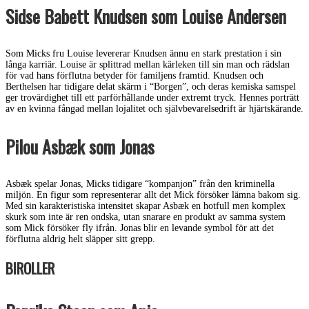
Sidse Babett Knudsen som Louise Andersen
Som Micks fru Louise levererar Knudsen ännu en stark prestation i sin
långa karriär. Louise är splittrad mellan kärleken till sin man och rädslan
för vad hans förflutna betyder för familjens framtid. Knudsen och
Berthelsen har tidigare delat skärm i “Borgen”, och deras kemiska samspel
ger trovärdighet till ett parförhållande under extremt tryck. Hennes porträtt
av en kvinna fångad mellan lojalitet och självbevarelsedrift är hjärtskärande.
Pilou Asbæk som Jonas
Asbæk spelar Jonas, Micks tidigare “kompanjon” från den kriminella
miljön. En figur som representerar allt det Mick försöker lämna bakom sig.
Med sin karakteristiska intensitet skapar Asbæk en hotfull men komplex
skurk som inte är ren ondska, utan snarare en produkt av samma system
som Mick försöker fly ifrån. Jonas blir en levande symbol för att det
förflutna aldrig helt släpper sitt grepp.
BIROLLER