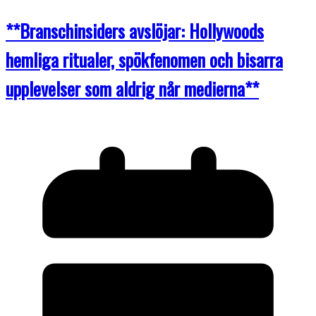
**Branschinsiders avslöjar: Hollywoods
hemliga ritualer, spökfenomen och bisarra
upplevelser som aldrig når medierna**