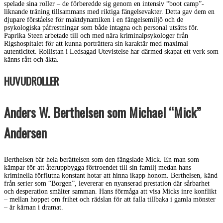
spelade sina roller – de förberedde sig genom en intensiv “boot camp”-
liknande träning tillsammans med riktiga fängelsevakter. Detta gav dem en
djupare förståelse för maktdynamiken i en fängelsemiljö och de
psykologiska påfrestningar som både intagna och personal utsätts för.
Paprika Steen arbetade till och med nära kriminalpsykologer från
Rigshospitalet för att kunna porträttera sin karaktär med maximal
autenticitet. Rollistan i Ledsagad Utevistelse har därmed skapat ett verk som
känns rått och äkta.
HUVUDROLLER
Anders W. Berthelsen som Michael “Mick”
Andersen
Berthelsen bär hela berättelsen som den fängslade Mick. En man som
kämpar för att återuppbygga förtroendet till sin familj medan hans
kriminella förflutna konstant hotar att hinna ikapp honom. Berthelsen, känd
från serier som “Borgen”, levererar en nyanserad prestation där sårbarhet
och desperation smälter samman. Hans förmåga att visa Micks inre konflikt
– mellan hoppet om frihet och rädslan för att falla tillbaka i gamla mönster
– är kärnan i dramat.