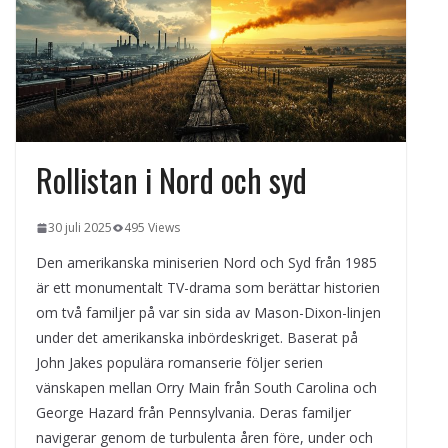
kvällens underhållning på nya sätt
ForMotion – ortopedteknik och
bandagist i Sverige
Det fysiologiska teknikskiftet: Den
medicinska utvecklingen öppnar nya
dörrar
Rollistan i Nord och syd
30 juli 2025
495 Views
Den amerikanska miniserien Nord och Syd från 1985
är ett monumentalt TV-drama som berättar historien
om två familjer på var sin sida av Mason-Dixon-linjen
under det amerikanska inbördeskriget. Baserat på
John Jakes populära romanserie följer serien
vänskapen mellan Orry Main från South Carolina och
George Hazard från Pennsylvania. Deras familjer
navigerar genom de turbulenta åren före, under och