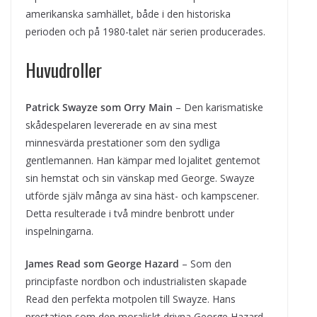
amerikanska samhället, både i den historiska
perioden och på 1980-talet när serien producerades.
Huvudroller
Patrick Swayze som Orry Main
– Den karismatiske
skådespelaren levererade en av sina mest
minnesvärda prestationer som den sydliga
gentlemannen. Han kämpar med lojalitet gentemot
sin hemstat och sin vänskap med George. Swayze
utförde själv många av sina häst- och kampscener.
Detta resulterade i två mindre benbrott under
inspelningarna.
James Read som George Hazard
– Som den
principfaste nordbon och industrialisten skapade
Read den perfekta motpolen till Swayze. Hans
prestation som den moraliskt drivna George Hazard