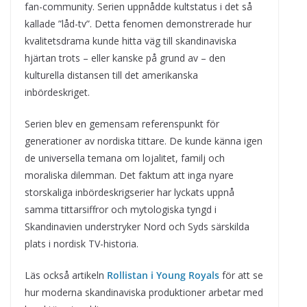
fan-community. Serien uppnådde kultstatus i det så
kallade ”låd-tv”. Detta fenomen demonstrerade hur
kvalitetsdrama kunde hitta väg till skandinaviska
hjärtan trots – eller kanske på grund av – den
kulturella distansen till det amerikanska
inbördeskriget.
Serien blev en gemensam referenspunkt för
generationer av nordiska tittare. De kunde känna igen
de universella temana om lojalitet, familj och
moraliska dilemman. Det faktum att inga nyare
storskaliga inbördeskrigserier har lyckats uppnå
samma tittarsiffror och mytologiska tyngd i
Skandinavien understryker Nord och Syds särskilda
plats i nordisk TV-historia.
Läs också artikeln
Rollistan i Young Royals
för att se
hur moderna skandinaviska produktioner arbetar med