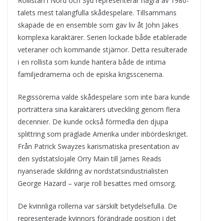
Rollistan i Nord och Syd representerar några av 1980-
talets mest talangfulla skådespelare. Tillsammans
skapade de en ensemble som gav liv åt John Jakes
komplexa karaktärer. Serien lockade både etablerade
veteraner och kommande stjärnor. Detta resulterade
i en rollista som kunde hantera både de intima
familjedramerna och de episka krigsscenerna.
Regissörerna valde skådespelare som inte bara kunde
porträttera sina karaktärers utveckling genom flera
decennier. De kunde också förmedla den djupa
splittring som präglade Amerika under inbördeskriget.
Från Patrick Swayzes karismatiska presentation av
den sydstatslojale Orry Main till James Reads
nyanserade skildring av nordstatsindustrialisten
George Hazard – varje roll besattes med omsorg.
De kvinnliga rollerna var särskilt betydelsefulla. De
representerade kvinnors förändrade position i det