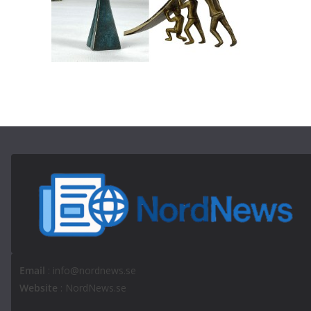
Email
: info@nordnews.se
Website
: NordNews.se