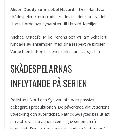
Alison Doody som Isobel Hazard
– Den irländska
skådespelerskan introducerades i seriens andra del.
Hon tillförde nya dynamiker till Hazard-familjen.
Michael O’Keefe, Millie Perkins och William Schallert
rundade av ensemblen med sina respektive biroller.
Var och en bidrog till seriens rika karaktärsgalleri.
SKÅDESPELARNAS
INFLYTANDE PÅ SERIEN
Rollistan i Nord och Syd var inte bara passiva
deltagare i produktionen. De påverkade aktivt seriens
utveckling och autenticitet. Patrick Swayzes beslut att
själv utföra sina actionscener gav serien en rå
intensitet. Den skulle annars ha varit svår att uppnå.