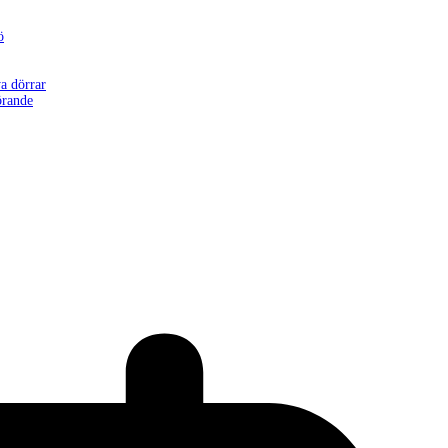
ö
a dörrar
örande