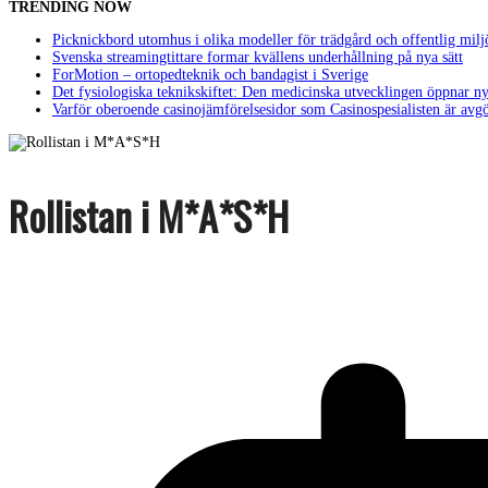
TRENDING NOW
Picknickbord utomhus i olika modeller för trädgård och offentlig milj
Svenska streamingtittare formar kvällens underhållning på nya sätt
ForMotion – ortopedteknik och bandagist i Sverige
Det fysiologiska teknikskiftet: Den medicinska utvecklingen öppnar ny
Varför oberoende casinojämförelsesidor som Casinospesialisten är avg
Rollistan i M*A*S*H