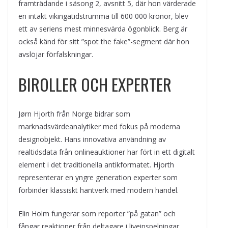
framträdande i säsong 2, avsnitt 5, där hon värderade
en intakt vikingatidstrumma till 600 000 kronor, blev
ett av seriens mest minnesvärda ögonblick. Berg är
också känd för sitt ”spot the fake”-segment där hon
avslöjar förfalskningar.
BIROLLER OCH EXPERTER
Jørn Hjorth från Norge bidrar som
marknadsvärdeanalytiker med fokus på moderna
designobjekt. Hans innovativa användning av
realtidsdata från onlineauktioner har fört in ett digitalt
element i det traditionella antikformatet. Hjorth
representerar en yngre generation experter som
förbinder klassiskt hantverk med modern handel.
Elin Holm fungerar som reporter ”på gatan” och
fångar reaktioner från deltagare i liveinspelningar.