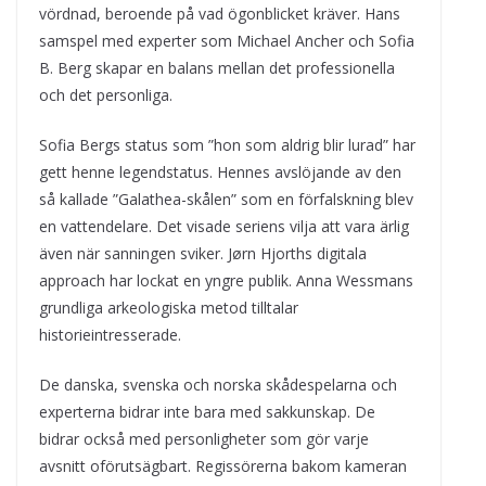
vördnad, beroende på vad ögonblicket kräver. Hans
samspel med experter som Michael Ancher och Sofia
B. Berg skapar en balans mellan det professionella
och det personliga.
Sofia Bergs status som ”hon som aldrig blir lurad” har
gett henne legendstatus. Hennes avslöjande av den
så kallade ”Galathea-skålen” som en förfalskning blev
en vattendelare. Det visade seriens vilja att vara ärlig
även när sanningen sviker. Jørn Hjorths digitala
approach har lockat en yngre publik. Anna Wessmans
grundliga arkeologiska metod tilltalar
historieintresserade.
De danska, svenska och norska skådespelarna och
experterna bidrar inte bara med sakkunskap. De
bidrar också med personligheter som gör varje
avsnitt oförutsägbart. Regissörerna bakom kameran