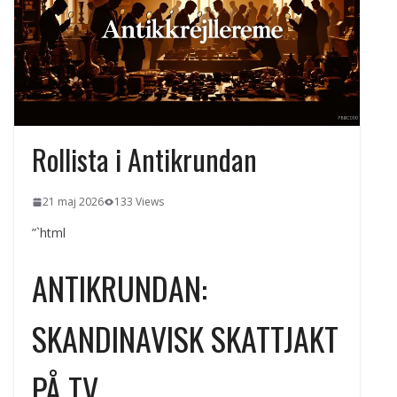
kvällens underhållning på nya sätt
ForMotion – ortopedteknik och
bandagist i Sverige
Det fysiologiska teknikskiftet: Den
medicinska utvecklingen öppnar nya
dörrar
Rollista i Antikrundan
21 maj 2026
133 Views
”`html
ANTIKRUNDAN:
SKANDINAVISK SKATTJAKT
PÅ TV