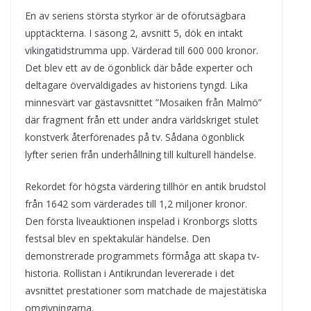
En av seriens största styrkor är de oförutsägbara
upptäckterna. I säsong 2, avsnitt 5, dök en intakt
vikingatidstrumma upp. Värderad till 600 000 kronor.
Det blev ett av de ögonblick där både experter och
deltagare överväldigades av historiens tyngd. Lika
minnesvärt var gästavsnittet ”Mosaiken från Malmö”
där fragment från ett under andra världskriget stulet
konstverk återförenades på tv. Sådana ögonblick
lyfter serien från underhållning till kulturell händelse.
Rekordet för högsta värdering tillhör en antik brudstol
från 1642 som värderades till 1,2 miljoner kronor.
Den första liveauktionen inspelad i Kronborgs slotts
festsal blev en spektakulär händelse. Den
demonstrerade programmets förmåga att skapa tv-
historia. Rollistan i Antikrundan levererade i det
avsnittet prestationer som matchade de majestätiska
omgivningarna.