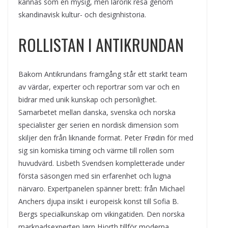
kännas som en mysig, men lärorik resa genom
skandinavisk kultur- och designhistoria.
ROLLISTAN I ANTIKRUNDAN
Bakom Antikrundans framgång står ett starkt team
av värdar, experter och reportrar som var och en
bidrar med unik kunskap och personlighet.
Samarbetet mellan danska, svenska och norska
specialister ger serien en nordisk dimension som
skiljer den från liknande format. Peter Frødin för med
sig sin komiska timing och värme till rollen som
huvudvärd. Lisbeth Svendsen kompletterade under
första säsongen med sin erfarenhet och lugna
närvaro. Expertpanelen spänner brett: från Michael
Anchers djupa insikt i europeisk konst till Sofia B.
Bergs specialkunskap om vikingatiden. Den norska
marknadsexperten Jørn Hjorth tillför moderna