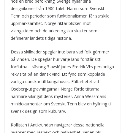
hos en bred befolkning. Sverige hyllar sina
designikoner från 1900-talet. Namn som Svenskt
Tenn och perioder som funktionalismen får särskild
uppmärksamhet. Norge riktar blicken mot
vikingatiden och de arkeologiska skatter som
definierar landets tidiga historia.
Dessa skillnader speglar inte bara vad folk gömmer
på vinden. De speglar hur varje land förstår sitt
förflutna. I säsong 3 avslöjades Fredrik VI:s personliga
rekvisita på en dansk vind. Ett fynd som kopplade
vanliga danskar till kungahuset. Fältarbetet vid
Oseberg-utgrävningarna i Norge förde tittarna
närmare vikingatidens mysterier. Anna Wessmans
minidokumentär om Svenskt Tenn blev en hyllning till
svensk design som kulturarv.
Rollistan i Antikrundan navigerar dessa nationella
nyanser med respekt och nyfikenhet. Serien blir