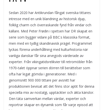
Sedan 2020 har Antikrundan fångat svenska tittares
intresse med en unik blandning av historisk djup,
folklig charm och överraskande fynd från vindar och
källare. Med Peter Frødin i spetsen har DR skapat en
serie som bygger vidare på BBC:s klassiska format,
men med en tydlig skandinavisk prägel. Programmet
lyckas förena underhållning med kulturhistoria när
vanliga danskar får sina arvegods värderade av
experter. Från vikingatidsrelikvier till retromöbler från
1970-talet öppnar serien dörren till berättelser som
ofta har legat gömda i generationer. Med i
genomsnitt 900 000 tittare per avsnitt har
produktionen bevisat att det finns stor aptit för denna
speciella mix av nostalgi, upptäckter och äkta känslor.
Den täta samverkan mellan värdar, experter och
reportrar skapar en dynamik som får varje episod att