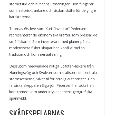
storhetstid och nutidens utmaningar. Hon fungerar
som historiskt ankare och visdomskälla för de yngre
karaktärerna.
Thomas Østbye som Kurt ”Investor” Pedersen
representerar de ekonomiska krafter som pressar de
små fiskarna. Som investerare med planer på att
modernisera fisket skapar han konflikt mellan
tradition och kommersialisering.
Dessutom medverkade riktiga Lofoten-fiskare från
Honningsvåg och Svolvær som statister i de centrala
stormscenerna, vilket tillför otrolig autenticitet. Den
färöiska skepparen Sigurjón Petersen har också en
kort cameo som understryker seriens geografiska
spännvidd.
SKÅDESPELARNAS