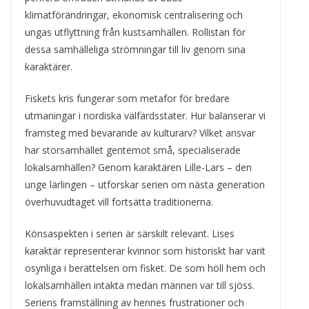
klimatförändringar, ekonomisk centralisering och
ungas utflyttning från kustsamhällen. Rollistan för
dessa samhälleliga strömningar till liv genom sina
karaktärer.
Fiskets kris fungerar som metafor för bredare
utmaningar i nordiska välfärdsstater. Hur balanserar vi
framsteg med bevarande av kulturarv? Vilket ansvar
har storsamhället gentemot små, specialiserade
lokalsamhällen? Genom karaktären Lille-Lars – den
unge lärlingen – utforskar serien om nästa generation
överhuvudtaget vill fortsätta traditionerna.
Könsaspekten i serien är särskilt relevant. Lises
karaktär representerar kvinnor som historiskt har varit
osynliga i berättelsen om fisket. De som höll hem och
lokalsamhällen intakta medan männen var till sjöss.
Seriens framställning av hennes frustrationer och