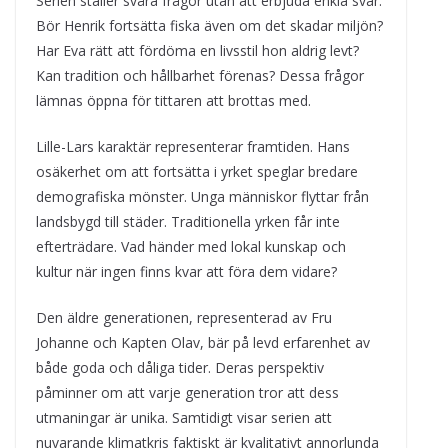
Serien ställer svåra frågor utan att erbjuda enkla svar.
Bör Henrik fortsätta fiska även om det skadar miljön?
Har Eva rätt att fördöma en livsstil hon aldrig levt?
Kan tradition och hållbarhet förenas? Dessa frågor
lämnas öppna för tittaren att brottas med.
Lille-Lars karaktär representerar framtiden. Hans
osäkerhet om att fortsätta i yrket speglar bredare
demografiska mönster. Unga människor flyttar från
landsbygd till städer. Traditionella yrken får inte
efterträdare. Vad händer med lokal kunskap och
kultur när ingen finns kvar att föra dem vidare?
Den äldre generationen, representerad av Fru
Johanne och Kapten Olav, bär på levd erfarenhet av
både goda och dåliga tider. Deras perspektiv
påminner om att varje generation tror att dess
utmaningar är unika. Samtidigt visar serien att
nuvarande klimatkris faktiskt är kvalitativt annorlunda