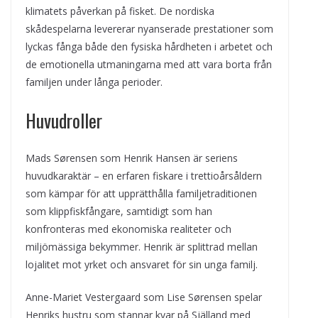
klimatets påverkan på fisket. De nordiska
skådespelarna levererar nyanserade prestationer som
lyckas fånga både den fysiska hårdheten i arbetet och
de emotionella utmaningarna med att vara borta från
familjen under långa perioder.
Huvudroller
Mads Sørensen som Henrik Hansen är seriens
huvudkaraktär – en erfaren fiskare i trettioårsåldern
som kämpar för att upprätthålla familjetraditionen
som klippfiskfångare, samtidigt som han
konfronteras med ekonomiska realiteter och
miljömässiga bekymmer. Henrik är splittrad mellan
lojalitet mot yrket och ansvaret för sin unga familj.
Anne-Mariet Vestergaard som Lise Sørensen spelar
Henriks hustru som stannar kvar på Själland med