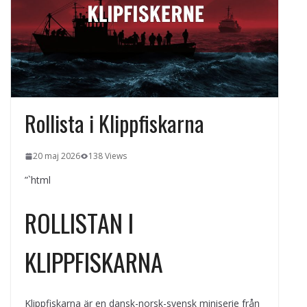
kvällens underhållning på nya sätt
ForMotion – ortopedteknik och
bandagist i Sverige
Det fysiologiska teknikskiftet: Den
medicinska utvecklingen öppnar nya
dörrar
Rollista i Klippfiskarna
20 maj 2026
138 Views
”`html
ROLLISTAN I
KLIPPFISKARNA
Klippfiskarna är en dansk-norsk-svensk miniserie från