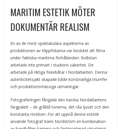
MARITIM ESTETIK MÖTER
DOKUMENTÄR REALISM
En av de mest spektakulära aspekterna av
produktionen av Klippfiskarna var beslutet att filma
under faktiska maritima förhållanden. Rollistan
arbetade inte primärt i studions säkerhet. De
arbetade på riktiga fiskebåtar i Nordatlanten. Denna
autenticitetsjakt skapade både konstnärliga triumfer
och produktionsmässiga utmaningar.
Fotograferingen fångade den barska Nordatlantens
färgpalett – de gråblå tonerna, det råa ljuset och den
konstanta rörelsen. För att uppnå denna estetik
använde fotograf Karin Nordström en kombination
av handhållen kamera och fastmonterad utrustning