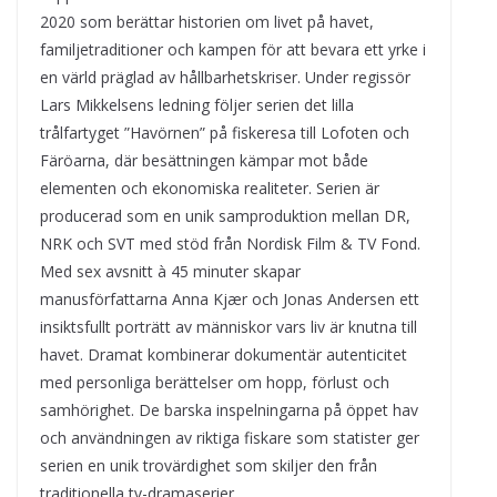
2020 som berättar historien om livet på havet,
familjetraditioner och kampen för att bevara ett yrke i
en värld präglad av hållbarhetskriser. Under regissör
Lars Mikkelsens ledning följer serien det lilla
trålfartyget ”Havörnen” på fiskeresa till Lofoten och
Färöarna, där besättningen kämpar mot både
elementen och ekonomiska realiteter. Serien är
producerad som en unik samproduktion mellan DR,
NRK och SVT med stöd från Nordisk Film & TV Fond.
Med sex avsnitt à 45 minuter skapar
manusförfattarna Anna Kjær och Jonas Andersen ett
insiktsfullt porträtt av människor vars liv är knutna till
havet. Dramat kombinerar dokumentär autenticitet
med personliga berättelser om hopp, förlust och
samhörighet. De barskа inspelningarna på öppet hav
och användningen av riktiga fiskare som statister ger
serien en unik trovärdighet som skiljer den från
traditionella tv-dramaserier.