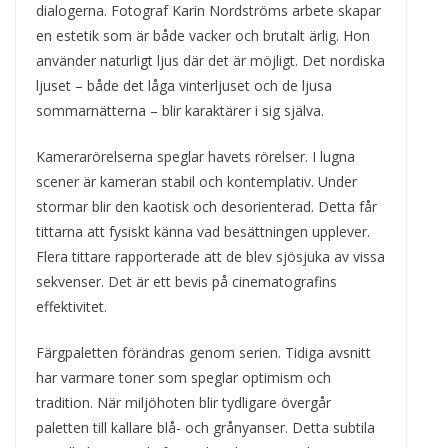
dialogerna. Fotograf Karin Nordströms arbete skapar
en estetik som är både vacker och brutalt ärlig. Hon
använder naturligt ljus där det är möjligt. Det nordiska
ljuset – både det låga vinterljuset och de ljusa
sommarnätterna – blir karaktärer i sig själva.
Kamerarörelserna speglar havets rörelser. I lugna
scener är kameran stabil och kontemplativ. Under
stormar blir den kaotisk och desorienterad. Detta får
tittarna att fysiskt känna vad besättningen upplever.
Flera tittare rapporterade att de blev sjösjuka av vissa
sekvenser. Det är ett bevis på cinematografins
effektivitet.
Färgpaletten förändras genom serien. Tidiga avsnitt
har varmare toner som speglar optimism och
tradition. När miljöhoten blir tydligare övergår
paletten till kallare blå- och grånyanser. Detta subtila