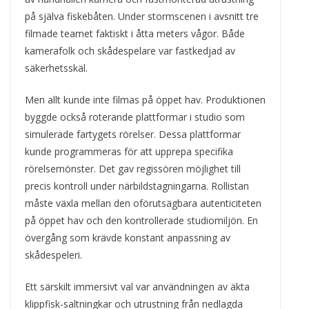
på själva fiskebåten. Under stormscenen i avsnitt tre
filmade teamet faktiskt i åtta meters vågor. Både
kamerafolk och skådespelare var fastkedjad av
säkerhetsskäl.
Men allt kunde inte filmas på öppet hav. Produktionen
byggde också roterande plattformar i studio som
simulerade fartygets rörelser. Dessa plattformar
kunde programmeras för att upprepa specifika
rörelsemönster. Det gav regissören möjlighet till
precis kontroll under närbildstagningarna. Rollistan
måste växla mellan den oförutsägbara autenticiteten
på öppet hav och den kontrollerade studiomiljön. En
övergång som krävde konstant anpassning av
skådespeleri.
Ett särskilt immersivt val var användningen av äkta
klippfisk-saltningkar och utrustning från nedlagda