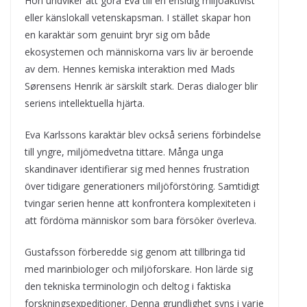
Hon undviker att göra Eva till en ensidig miljöaktivist
eller känslokall vetenskapsman. I stället skapar hon
en karaktär som genuint bryr sig om både
ekosystemen och människorna vars liv är beroende
av dem. Hennes kemiska interaktion med Mads
Sørensens Henrik är särskilt stark. Deras dialoger blir
seriens intellektuella hjärta.
Eva Karlssons karaktär blev också seriens förbindelse
till yngre, miljömedvetna tittare. Många unga
skandinaver identifierar sig med hennes frustration
över tidigare generationers miljöförstöring. Samtidigt
tvingar serien henne att konfrontera komplexiteten i
att fördöma människor som bara försöker överleva.
Gustafsson förberedde sig genom att tillbringa tid
med marinbiologer och miljöforskare. Hon lärde sig
den tekniska terminologin och deltog i faktiska
forskningsexpeditioner. Denna grundlighet syns i varje