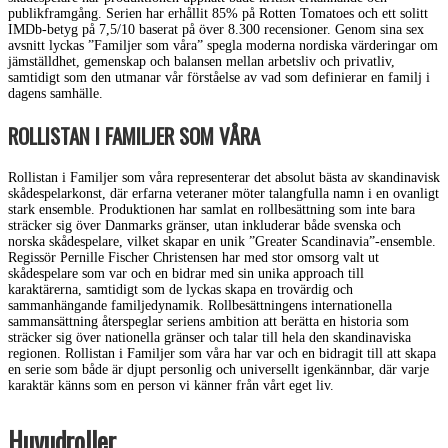
publikframgång. Serien har erhållit 85% på Rotten Tomatoes och ett solitt
IMDb-betyg på 7,5/10 baserat på över 8.300 recensioner. Genom sina sex
avsnitt lyckas ”Familjer som våra” spegla moderna nordiska värderingar om
jämställdhet, gemenskap och balansen mellan arbetsliv och privatliv,
samtidigt som den utmanar vår förståelse av vad som definierar en familj i
dagens samhälle.
ROLLISTAN I FAMILJER SOM VÅRA
Rollistan i Familjer som våra representerar det absolut bästa av skandinavisk
skådespelarkonst, där erfarna veteraner möter talangfulla namn i en ovanligt
stark ensemble. Produktionen har samlat en rollbesättning som inte bara
sträcker sig över Danmarks gränser, utan inkluderar både svenska och
norska skådespelare, vilket skapar en unik ”Greater Scandinavia”-ensemble.
Regissör Pernille Fischer Christensen har med stor omsorg valt ut
skådespelare som var och en bidrar med sin unika approach till
karaktärerna, samtidigt som de lyckas skapa en trovärdig och
sammanhängande familjedynamik. Rollbesättningens internationella
sammansättning återspeglar seriens ambition att berätta en historia som
sträcker sig över nationella gränser och talar till hela den skandinaviska
regionen. Rollistan i Familjer som våra har var och en bidragit till att skapa
en serie som både är djupt personlig och universellt igenkännbar, där varje
karaktär känns som en person vi känner från vårt eget liv.
Huvudroller