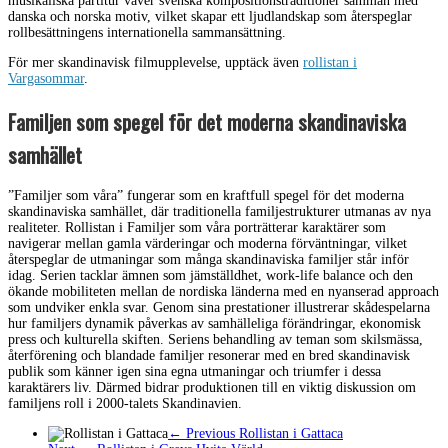
musikaliska partitur väver svenska kompositionstraditioner samman med
danska och norska motiv, vilket skapar ett ljudlandskap som återspeglar
rollbesättningens internationella sammansättning.
För mer skandinavisk filmupplevelse, upptäck även
rollistan i
Vargasommar
.
Familjen som spegel för det moderna skandinaviska
samhället
”Familjer som våra” fungerar som en kraftfull spegel för det moderna
skandinaviska samhället, där traditionella familjestrukturer utmanas av nya
realiteter. Rollistan i Familjer som våra porträtterar karaktärer som
navigerar mellan gamla värderingar och moderna förväntningar, vilket
återspeglar de utmaningar som många skandinaviska familjer står inför
idag. Serien tacklar ämnen som jämställdhet, work-life balance och den
ökande mobiliteten mellan de nordiska länderna med en nyanserad approach
som undviker enkla svar. Genom sina prestationer illustrerar skådespelarna
hur familjers dynamik påverkas av samhälleliga förändringar, ekonomisk
press och kulturella skiften. Seriens behandling av teman som skilsmässa,
återförening och blandade familjer resonerar med en bred skandinavisk
publik som känner igen sina egna utmaningar och triumfer i dessa
karaktärers liv. Därmed bidrar produktionen till en viktig diskussion om
familjens roll i 2000-talets Skandinavien.
← Previous
Rollistan i Gattaca