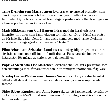
Trine Dyrholm som Maria Jensen
levererar en nyanserad prestation som
den komplexa modern och hustrun som navigerar mellan karriär och
familjeliv. Dyrholms erfarenhet från tidigare prisbelönta roller lyser igenom
i hennes porträtt av en kvinna i kris.
Mads Mikkelsen som Carl Hansen
bidrar med sin karakteristiska
intensitet till rollen som familjefadern som kämpar för att förstå sin plats i
en föränderlig värld. Detta är hans andra samarbete med Trine Dyrholm
efter deras framgångsrika partnerskap i ”Jakten”.
Pilou Asbæk som Sebastian Lund
visar sin mångsidighet genom att röra
sig från actiongenren till intimt familjedrama. Hans karaktär fungerar som
katalysator för många av seriens centrala konflikter.
Paprika Steen som Lise Mortensen
levererar ännu en stark prestation som
den skarptunga men sårbara faster som blir familjens inofficiella rådgivare.
Nikolaj Coster-Waldau som Thomas Nielsen
för Hollywood-erfarenhet
tillbaka till danskt drama i rollen som den charmiga men komplicerade
farbror.
Sidse Babett Knudsen som Anne Kruse
skapar ett fascinerande porträtt av
en kvinna som försöker balansera moderna förväntningar med traditionella
familjevärderingar.