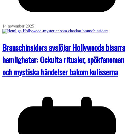
14 november 2025
Branschinsiders avslöjar Hollywoods bisarra
hemligheter: Ockulta ritualer, spökfenomen
och mystiska händelser bakom kulisserna