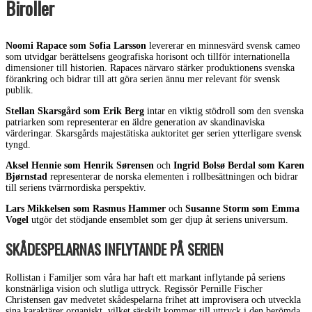
Biroller
Noomi Rapace som Sofia Larsson
levererar en minnesvärd svensk cameo
som utvidgar berättelsens geografiska horisont och tillför internationella
dimensioner till historien. Rapaces närvaro stärker produktionens svenska
förankring och bidrar till att göra serien ännu mer relevant för svensk
publik.
Stellan Skarsgård som Erik Berg
intar en viktig stödroll som den svenska
patriarken som representerar en äldre generation av skandinaviska
värderingar. Skarsgårds majestätiska auktoritet ger serien ytterligare svensk
tyngd.
Aksel Hennie som Henrik Sørensen
och
Ingrid Bolsø Berdal som Karen
Bjørnstad
representerar de norska elementen i rollbesättningen och bidrar
till seriens tvärrnordiska perspektiv.
Lars Mikkelsen som Rasmus Hammer
och
Susanne Storm som Emma
Vogel
utgör det stödjande ensemblet som ger djup åt seriens universum.
SKÅDESPELARNAS INFLYTANDE PÅ SERIEN
Rollistan i Familjer som våra har haft ett markant inflytande på seriens
konstnärliga vision och slutliga uttryck. Regissör Pernille Fischer
Christensen gav medvetet skådespelarna frihet att improvisera och utveckla
sina karaktärer organiskt, vilket särskilt kommer till uttryck i den berömda