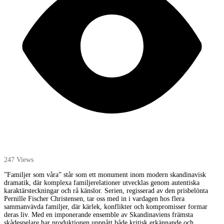
247 Views
”Familjer som våra” står som ett monument inom modern skandinavisk
dramatik, där komplexa familjerelationer utvecklas genom autentiska
karaktärsteckningar och rå känslor. Serien, regisserad av den prisbelönta
Pernille Fischer Christensen, tar oss med in i vardagen hos flera
sammanvävda familjer, där kärlek, konflikter och kompromisser formar
deras liv. Med en imponerande ensemble av Skandinaviens främsta
skådespelare har produktionen uppnått både kritisk erkännande och