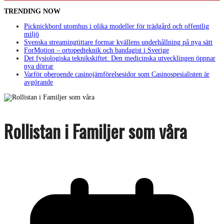
TRENDING NOW
Picknickbord utomhus i olika modeller för trädgård och offentlig
miljö
Svenska streamingtittare formar kvällens underhållning på nya sätt
ForMotion – ortopedteknik och bandagist i Sverige
Det fysiologiska teknikskiftet: Den medicinska utvecklingen öppnar
nya dörrar
Varför oberoende casinojämförelsesidor som Casinospesialisten är
avgörande
Rollistan i Familjer som våra