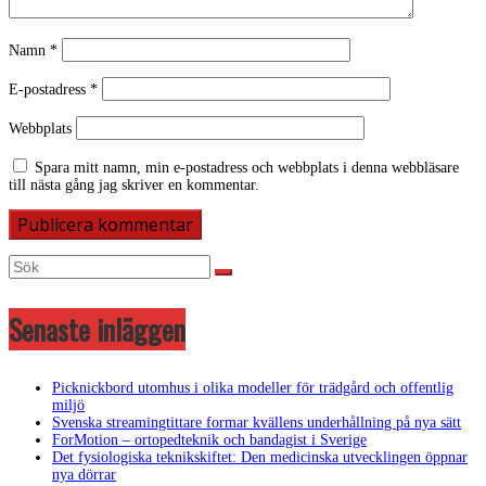
Namn
*
E-postadress
*
Webbplats
Spara mitt namn, min e-postadress och webbplats i denna webbläsare
till nästa gång jag skriver en kommentar.
Senaste inläggen
Picknickbord utomhus i olika modeller för trädgård och offentlig
miljö
Svenska streamingtittare formar kvällens underhållning på nya sätt
ForMotion – ortopedteknik och bandagist i Sverige
Det fysiologiska teknikskiftet: Den medicinska utvecklingen öppnar
nya dörrar