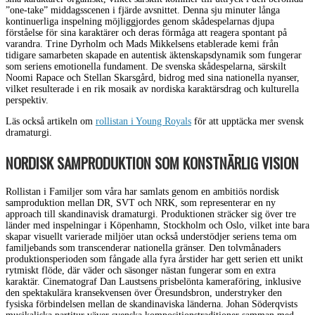
”one-take” middagsscenen i fjärde avsnittet. Denna sju minuter långa
kontinuerliga inspelning möjliggjordes genom skådespelarnas djupa
förståelse för sina karaktärer och deras förmåga att reagera spontant på
varandra. Trine Dyrholm och Mads Mikkelsens etablerade kemi från
tidigare samarbeten skapade en autentisk äktenskapsdynamik som fungerar
som seriens emotionella fundament. De svenska skådespelarna, särskilt
Noomi Rapace och Stellan Skarsgård, bidrog med sina nationella nyanser,
vilket resulterade i en rik mosaik av nordiska karaktärsdrag och kulturella
perspektiv.
Läs också artikeln om
rollistan i Young Royals
för att upptäcka mer svensk
dramaturgi.
NORDISK SAMPRODUKTION SOM KONSTNÄRLIG VISION
Rollistan i Familjer som våra har samlats genom en ambitiös nordisk
samproduktion mellan DR, SVT och NRK, som representerar en ny
approach till skandinavisk dramaturgi. Produktionen sträcker sig över tre
länder med inspelningar i Köpenhamn, Stockholm och Oslo, vilket inte bara
skapar visuellt varierade miljöer utan också understödjer seriens tema om
familjebands som transcenderar nationella gränser. Den tolvmånaders
produktionsperioden som fångade alla fyra årstider har gett serien ett unikt
rytmiskt flöde, där väder och säsonger nästan fungerar som en extra
karaktär. Cinematograf Dan Laustsens prisbelönta kameraföring, inklusive
den spektakulära kransekvensen över Öresundsbron, understryker den
fysiska förbindelsen mellan de skandinaviska länderna. Johan Söderqvists