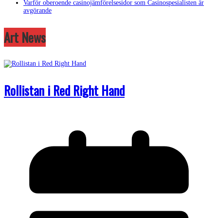
Varför oberoende casinojämförelsesidor som Casinospesialisten är
avgörande
Art News
Rollistan i Red Right Hand