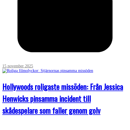
15 november 2025
Hollywoods roligaste missöden: Från Jessica
Henwicks pinsamma incident till
skådespelare som faller genom golv