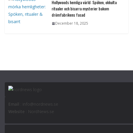
Hollywoods hemliga värld: Spöken, okkulta
ritualer och bisarra mysterier bakom
drömfabrikens fasad
December 18, 2025
Email
: info@nordnews.se
Website
: NordNews.se