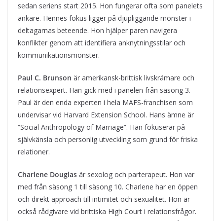
sedan seriens start 2015. Hon fungerar ofta som panelets
ankare. Hennes fokus ligger på djupliggande mönster i
deltagarnas beteende. Hon hjälper paren navigera
konflikter genom att identifiera anknytningsstilar och
kommunikationsmönster.
Paul C. Brunson
är amerikansk-brittisk livskrämare och
relationsexpert. Han gick med i panelen från säsong 3.
Paul är den enda experten i hela MAFS-franchisen som
undervisar vid Harvard Extension School. Hans ämne är
“Social Anthropology of Marriage”. Han fokuserar på
självkänsla och personlig utveckling som grund för friska
relationer.
Charlene Douglas
är sexolog och parterapeut. Hon var
med från säsong 1 till säsong 10. Charlene har en öppen
och direkt approach till intimitet och sexualitet. Hon är
också rådgivare vid brittiska High Court i relationsfrågor.