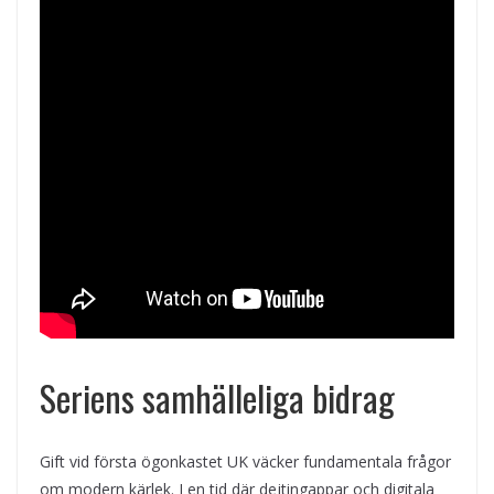
Seriens samhälleliga bidrag
Gift vid första ögonkastet UK väcker fundamentala frågor
om modern kärlek. I en tid där dejtingappar och digitala