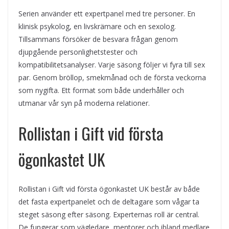
Serien använder ett expertpanel med tre personer. En
klinisk psykolog, en livskrämare och en sexolog.
Tillsammans försöker de besvara frågan genom
djupgående personlighetstester och
kompatibilitetsanalyser. Varje säsong följer vi fyra till sex
par. Genom bröllop, smekmånad och de första veckorna
som nygifta. Ett format som både underhåller och
utmanar vår syn på moderna relationer.
Rollistan i Gift vid första
ögonkastet UK
Rollistan i Gift vid första ögonkastet UK består av både
det fasta expertpanelet och de deltagare som vågar ta
steget säsong efter säsong. Experternas roll är central.
De fungerar som vägledare, mentorer och ibland medlare