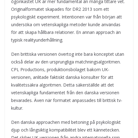
ögonkastet UK är mer fundamental än många tittare vet.
Originalformatet skapades för DR2 2013 som ett
psykologiskt experiment. Intentionen var från början att
undersöka om vetenskapliga metoder kunde användas
för att skapa hållbara relationer. En annan approach än
typisk realityunderhållning.
Den brittiska versionen övertog inte bara konceptet utan
också delar av den ursprungliga matchningsalgoritmen.
CPL Productions, produktionsbolaget bakom UK-
versionen, anlitade faktiskt danska konsulter för att
kvalitetssäkra algoritmen. Detta säkerställde att det
vetenskapliga fundamentet från den danska versionen
bevarades. Även när formatet anpassades till brittisk tv-
kultur.
Den danska approachen med betoning på psykologiskt
djup och långsiktig kompatibilitet blev ett kännetecken.
Det skiljer UK-versionen från andra internationella spin-