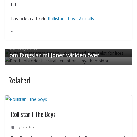
tid.
Läs också artikeln
Rollistan i Love Actually
.
← Previous
Från glasögon av kroppsvax till bajs-mat – In
“`
Next →
stagrams mest bisarra trender som chocker
Reddit blir guldgruva för virala berättelser s
at miljoner
om fängslar miljoner världen över
Related
Rollistan i The Boys
July 8, 2025