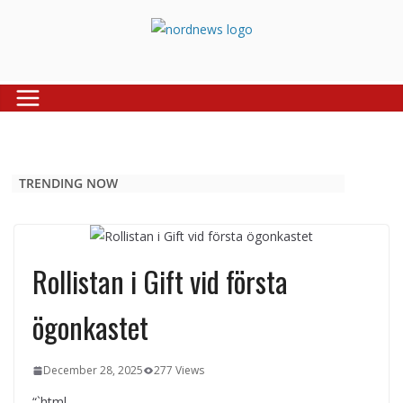
Skip
to
content
TRENDING NOW
Rollistan i Gift vid första
ögonkastet
December 28, 2025
277 Views
“`html