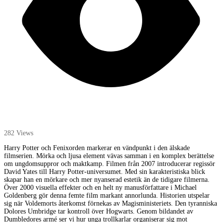
282 Views
Harry Potter och Fenixorden markerar en vändpunkt i den älskade
filmserien. Mörka och ljusa element vävas samman i en komplex berättelse
om ungdomsuppror och maktkamp. Filmen från 2007 introducerar regissör
David Yates till Harry Potter-universumet. Med sin karakteristiska blick
skapar han en mörkare och mer nyanserad estetik än de tidigare filmerna.
Över 2000 visuella effekter och en helt ny manusförfattare i Michael
Goldenberg gör denna femte film markant annorlunda. Historien utspelar
sig när Voldemorts återkomst förnekas av Magisministeriets. Den tyranniska
Dolores Umbridge tar kontroll över Hogwarts. Genom bildandet av
Dumbledores armé ser vi hur unga trollkarlar organiserar sig mot