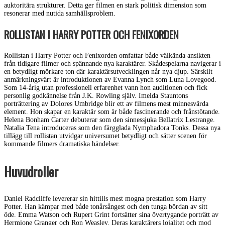
auktoritära strukturer. Detta ger filmen en stark politisk dimension som
resonerar med nutida samhällsproblem.
ROLLISTAN I HARRY POTTER OCH FENIXORDEN
Rollistan i Harry Potter och Fenixorden omfattar både välkända ansikten
från tidigare filmer och spännande nya karaktärer. Skådespelarna navigerar i
en betydligt mörkare ton där karaktärsutvecklingen når nya djup. Särskilt
anmärkningsvärt är introduktionen av Evanna Lynch som Luna Lovegood.
Som 14-årig utan professionell erfarenhet vann hon auditionen och fick
personlig godkännelse från J.K. Rowling själv. Imelda Stauntons
porträttering av Dolores Umbridge blir ett av filmens mest minnesvärda
element. Hon skapar en karaktär som är både fascinerande och frånstötande.
Helena Bonham Carter debuterar som den sinnessjuka Bellatrix Lestrange.
Natalia Tena introduceras som den färgglada Nymphadora Tonks. Dessa nya
tillägg till rollistan utvidgar universumet betydligt och sätter scenen för
kommande filmers dramatiska händelser.
Huvudroller
Daniel Radcliffe levererar sin hittills mest mogna prestation som Harry
Potter. Han kämpar med både tonårsångest och den tunga bördan av sitt
öde. Emma Watson och Rupert Grint fortsätter sina övertygande porträtt av
Hermione Granger och Ron Weasley. Deras karaktärers lojalitet och mod