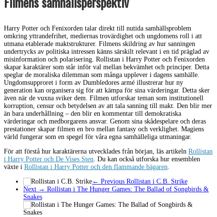
Filmens samhällsperspektiv
Harry Potter och Fenixorden talar direkt till nutida samhällsproblem
omkring yttrandefrihet, mediernas trovärdighet och ungdomens roll i att
utmana etablerade maktstrukturer. Filmens skildring av hur sanningen
undertrycks av politiska intressen känns särskilt relevant i en tid präglad av
misinformation och polarisering. Rollistan i Harry Potter och Fenixorden
skapar karaktärer som står inför val mellan bekvämhet och principer. Detta
speglar de moraliska dilemman som många upplever i dagens samhälle.
Ungdomsupproret i form av Dumbledores armé illustrerar hur ny
generation kan organisera sig för att kämpa för sina värderingar. Detta sker
även när de vuxna sviker dem. Filmen utforskar teman som institutionell
korruption, censur och betydelsen av att tala sanning till makt. Den blir mer
än bara underhållning – den blir en kommentar till demokratiska
värderingar och medborgarens ansvar. Genom sina skådespelare och deras
prestationer skapar filmen en bro mellan fantasy och verklighet. Magiens
värld fungerar som en spegel för våra egna samhälleliga utmaningar.
För att förstå hur karaktärerna utvecklades från början, läs artikeln
Rollistan
i Harry Potter och De Vises Sten
. Du kan också utforska hur ensemblen
växte i
Rollistan i Harry Potter och den flammande bägaren
.
← Previous
Rollistan i C.B. Strike
Next →
Rollistan i The Hunger Games: The Ballad of Songbirds &
Snakes