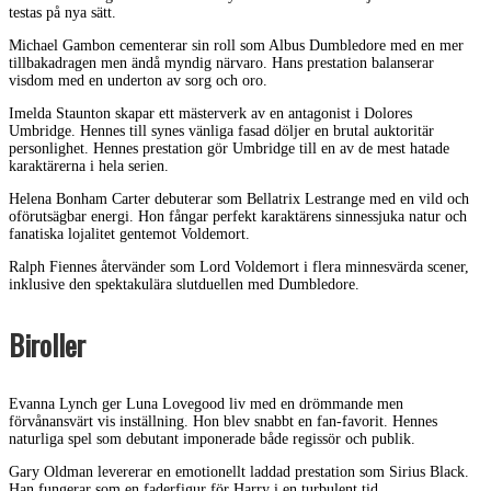
testas på nya sätt.
Michael Gambon cementerar sin roll som Albus Dumbledore med en mer
tillbakadragen men ändå myndig närvaro. Hans prestation balanserar
visdom med en underton av sorg och oro.
Imelda Staunton skapar ett mästerverk av en antagonist i Dolores
Umbridge. Hennes till synes vänliga fasad döljer en brutal auktoritär
personlighet. Hennes prestation gör Umbridge till en av de mest hatade
karaktärerna i hela serien.
Helena Bonham Carter debuterar som Bellatrix Lestrange med en vild och
oförutsägbar energi. Hon fångar perfekt karaktärens sinnessjuka natur och
fanatiska lojalitet gentemot Voldemort.
Ralph Fiennes återvänder som Lord Voldemort i flera minnesvärda scener,
inklusive den spektakulära slutduellen med Dumbledore.
Biroller
Evanna Lynch ger Luna Lovegood liv med en drömmande men
förvånansvärt vis inställning. Hon blev snabbt en fan-favorit. Hennes
naturliga spel som debutant imponerade både regissör och publik.
Gary Oldman levererar en emotionellt laddad prestation som Sirius Black.
Han fungerar som en faderfigur för Harry i en turbulent tid.