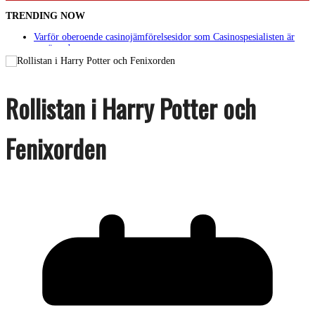
TRENDING NOW
Varför oberoende casinojämförelsesidor som Casinospesialisten är
avgörande
Picknickbord utomhus i olika modeller för trädgård och offentlig
miljö
Svenska streamingtittare formar kvällens underhållning på nya sätt
ForMotion – ortopedteknik och bandagist i Sverige
Rollistan i Harry Potter och
Det fysiologiska teknikskiftet: Den medicinska utvecklingen öppnar
nya dörrar
Fenixorden