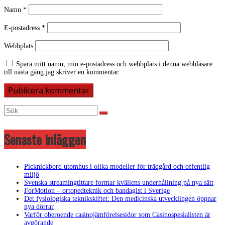
Namn
*
E-postadress
*
Webbplats
Spara mitt namn, min e-postadress och webbplats i denna webbläsare
till nästa gång jag skriver en kommentar.
Senaste inläggen
Picknickbord utomhus i olika modeller för trädgård och offentlig
miljö
Svenska streamingtittare formar kvällens underhållning på nya sätt
ForMotion – ortopedteknik och bandagist i Sverige
Det fysiologiska teknikskiftet: Den medicinska utvecklingen öppnar
nya dörrar
Varför oberoende casinojämförelsesidor som Casinospesialisten är
avgörande