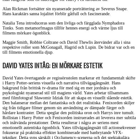
Alan Rickman fortsätter sin nyanserade porträttering av Severus Snape.
Hans karaktärs sanna lojalitet förblir gåtfull och fascinerande.
Natalia Tena introduceras som den livliga och färgglada Nymphadora
Tonks. Som metamorfmagus tillför hennes energi och värme ljus till
filmens mörkare ögonblick.
Maggie Smith, Robbie Coltrane och David Thewlis återvänder alla i sina
respektive roller som McGonagall, Hagrid och Lupin. De bidrar var och en
till filmens emotionella djup.
DAVID YATES INTÅG: EN MÖRKARE ESTETIK
David Yates övertagande av regissörsstolen markerar ett fundamentalt skifte
i Harry Potter-seriens visuella och narrativa tillvägagångssätt. Hans
bakgrund från brittisk tv-drama för med sig en mer jordnära och
psykologiskt nyanserad stil till magiens värld. Yates arbetar tillsammans
med filmfotograf Sławomir Idziak för att skapa en visuellt slående estetik.
Den balanserar mellan det fantastiska och det realistiska. Fenixorden skiljer
sig från tidigare filmer genom sin användning av dämpade färger och
hårdare kontraster. Detta speglar den politiska oron och Harrys inre tumult.
Rollistan i Harry Potter och Fenixorden instruerades att leverera mer subtila
och inåtvända prestationer. Detta resulterar i några av seriens mest
emotionellt autentiska ögonblick. Yates tillvägagångssätt till actionsekvenser
fokuserar på praktiska effekter kombinerade med banbrytande VFX-
tekniker. Detta syns särskilt i Occlumency-scenerna och det spektakulära