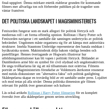
final-uppgöret. Denna mörkare estetik etablerar grunden för kommande
filmers mer allvarliga ton och förbereder publiken på de tragedier som
väntar framöver.
DET POLITISKA LANDSKAPET I MAGISMINISTERIETS
Fenixorden fungerar som en stark allegori för politisk förtryck och
mediernas roll i att forma offentlig opinion. Rollistan i Harry Potter och
Fenixorden navigerar i ett samhälle där sanningen undertrycks av politisk
bekvämhet. Ungdomen måste organisera sig för att kämpa mot auktoritära
strukturer. Imelda Stauntons Umbridge representerar den banala ondskan i
byråkratiska system. Maktmissbruk döljs bakom vänliga leenden och
pastellfärger. Hennes övertagande av Hogwarts illustrerar hur
utbildningsinstitutioner kan bli vapen i politiskt förtryck. Bildandet av
Dumbledores armé blir en symbol för civil olydnad och ungdomsaktivism.
De unga trollkarlarna lär sig att stå tillsammans mot orättvisa. Filmens
porträtt av Magiministeriets förnekelse av Voldemorts återkomst resonerar
med nutida diskussioner om ”alternativa fakta” och politisk gaslighting.
Skådespelarna skapar en trovärdig bild av ett samhälle under press. Lojalitet
och mod testas på alla nivåer. Denna politiska dimension gör filmen
relevant för publik över generationer och kulturer.
Läs också artikeln
Rollistan i Harry Potter filmserien
för en komplett
översikt över alla skådespelare genom seriens utveckling.