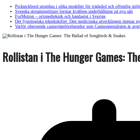
Picknickbord utomhus i olika modeller för trädgård och offentlig milj
Svenska streamingtittare formar kvällens underhållning på nya sätt
ForMotion – ortopedteknik och bandagist i Sverige
Det fysiologiska teknikskiftet: Den medicinska utvecklingen öppnar ny
Varför oberoende casinojämförelsesidor som Casinospesialisten är avg
Rollistan i The Hunger Games: Th