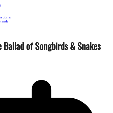
ö
a dörrar
örande
e Ballad of Songbirds & Snakes