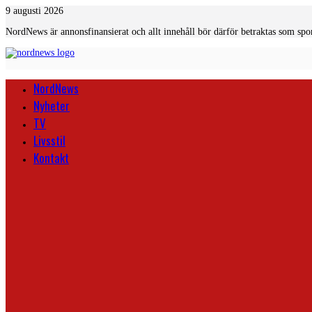
Skip
9 augusti 2026
to
NordNews är annonsfinansierat och allt innehåll bör därför betraktas som spo
content
NordNews
Nyheter
TV
Livsstil
Kontakt