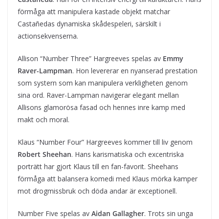
förmåga att manipulera kastade objekt matchar
Castañedas dynamiska skådespeleri, särskilt i
actionsekvenserna.
Allison “Number Three” Hargreeves spelas av
Emmy
Raver-Lampman
. Hon levererar en nyanserad prestation
som systern som kan manipulera verkligheten genom
sina ord. Raver-Lampman navigerar elegant mellan
Allisons glamorösa fasad och hennes inre kamp med
makt och moral.
Klaus “Number Four” Hargreeves kommer till liv genom
Robert Sheehan
. Hans karismatiska och excentriska
porträtt har gjort Klaus till en fan-favorit. Sheehans
förmåga att balansera komedi med Klaus mörka kamper
mot drogmissbruk och döda andar är exceptionell.
Number Five spelas av
Aidan Gallagher
. Trots sin unga