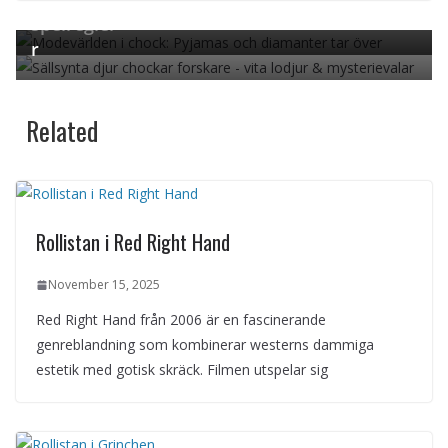
rlden över – från vita lodjur till mystiska vala
spelregler
r
Related
Rollistan i Red Right Hand
November 15, 2025
Red Right Hand från 2006 är en fascinerande
genreblandning som kombinerar westerns dammiga
estetik med gotisk skräck. Filmen utspelar sig