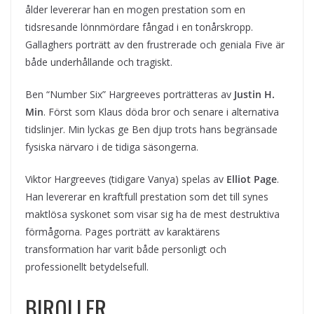
ålder levererar han en mogen prestation som en
tidsresande lönnmördare fångad i en tonårskropp.
Gallaghers porträtt av den frustrerade och geniala Five är
både underhållande och tragiskt.
Ben “Number Six” Hargreeves porträtteras av
Justin H.
Min
. Först som Klaus döda bror och senare i alternativa
tidslinjer. Min lyckas ge Ben djup trots hans begränsade
fysiska närvaro i de tidiga säsongerna.
Viktor Hargreeves (tidigare Vanya) spelas av
Elliot Page
.
Han levererar en kraftfull prestation som det till synes
maktlösa syskonet som visar sig ha de mest destruktiva
förmågorna. Pages porträtt av karaktärens
transformation har varit både personligt och
professionellt betydelsefull.
BIROLLER