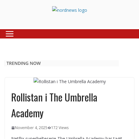
Skip
to
content
TRENDING NOW
Rollistan i The Umbrella
Academy
November 4, 2025
172 Views
Netflix superhelteserie The Umbrella Academy har tagit