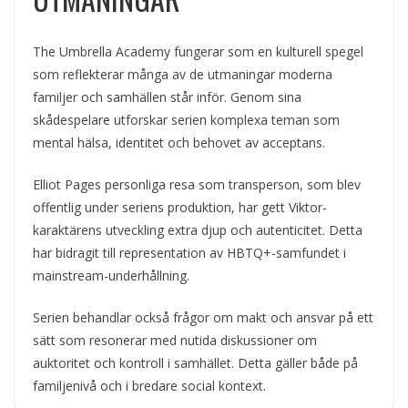
The Umbrella Academy fungerar som en kulturell spegel
som reflekterar många av de utmaningar moderna
familjer och samhällen står inför. Genom sina
skådespelare utforskar serien komplexa teman som
mental hälsa, identitet och behovet av acceptans.
Elliot Pages personliga resa som transperson, som blev
offentlig under seriens produktion, har gett Viktor-
karaktärens utveckling extra djup och autenticitet. Detta
har bidragit till representation av HBTQ+-samfundet i
mainstream-underhållning.
Serien behandlar också frågor om makt och ansvar på ett
sätt som resonerar med nutida diskussioner om
← Previous
auktoritet och kontroll i samhället. Detta gäller både på
Next →
Köpenhamns pyjamas-chock och svenska str
familjenivå och i bredare social kontext.
Extraordinära djursyn förbluffar forskare vä
eetwear-succén: Så skriver 2025 om modets