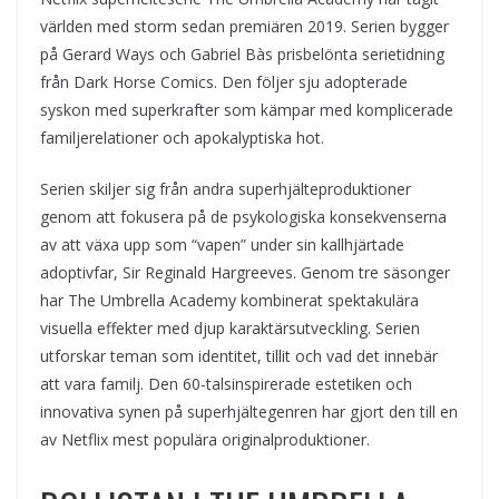
världen med storm sedan premiären 2019. Serien bygger
på Gerard Ways och Gabriel Bàs prisbelönta serietidning
från Dark Horse Comics. Den följer sju adopterade
syskon med superkrafter som kämpar med komplicerade
familjerelationer och apokalyptiska hot.
Serien skiljer sig från andra superhjälteproduktioner
genom att fokusera på de psykologiska konsekvenserna
av att växa upp som “vapen” under sin kallhjärtade
adoptivfar, Sir Reginald Hargreeves. Genom tre säsonger
har The Umbrella Academy kombinerat spektakulära
visuella effekter med djup karaktärsutveckling. Serien
utforskar teman som identitet, tillit och vad det innebär
att vara familj. Den 60-talsinspirerade estetiken och
innovativa synen på superhjältegenren har gjort den till en
av Netflix mest populära originalproduktioner.