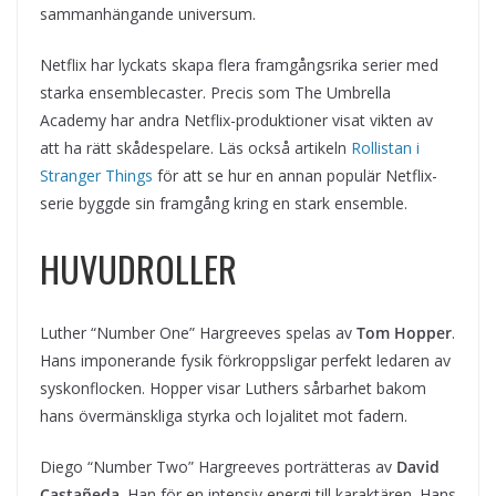
sammanhängande universum.
Netflix har lyckats skapa flera framgångsrika serier med
starka ensemblecaster. Precis som The Umbrella
Academy har andra Netflix-produktioner visat vikten av
att ha rätt skådespelare. Läs också artikeln
Rollistan i
Stranger Things
för att se hur en annan populär Netflix-
serie byggde sin framgång kring en stark ensemble.
HUVUDROLLER
Luther “Number One” Hargreeves spelas av
Tom Hopper
.
Hans imponerande fysik förkroppsligar perfekt ledaren av
syskonflocken. Hopper visar Luthers sårbarhet bakom
hans övermänskliga styrka och lojalitet mot fadern.
Diego “Number Two” Hargreeves porträtteras av
David
Castañeda
. Han för en intensiv energi till karaktären. Hans