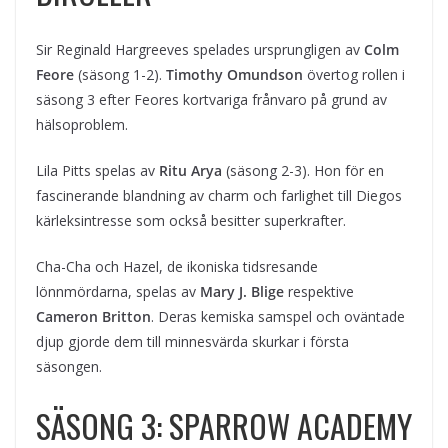
Sir Reginald Hargreeves spelades ursprungligen av
Colm
Feore
(säsong 1-2).
Timothy Omundson
övertog rollen i
säsong 3 efter Feores kortvariga frånvaro på grund av
hälsoproblem.
Lila Pitts spelas av
Ritu Arya
(säsong 2-3). Hon för en
fascinerande blandning av charm och farlighet till Diegos
kärleksintresse som också besitter superkrafter.
Cha-Cha och Hazel, de ikoniska tidsresande
lönnmördarna, spelas av
Mary J. Blige
respektive
Cameron Britton
. Deras kemiska samspel och oväntade
djup gjorde dem till minnesvärda skurkar i första
säsongen.
SÄSONG 3: SPARROW ACADEMY