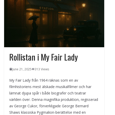
kvällens underhållning på nya sätt
ForMotion – ortopedteknik och
bandagist i Sverige
Det fysiologiska teknikskiftet: Den
medicinska utvecklingen öppnar nya
dörrar
Rollistan i My Fair Lady
June 21, 2025
313 Views
My Fair Lady från 1964 räknas som en av
filmhistoriens mest älskade musikalfilmer och har
lämnat djupa spår i både biografer och teatrar
världen över. Denna magnifika produktion, regisserad
av George Cukor, förverkligade George Bernard
Shaws klassiska Pygmalion-berättelse med en