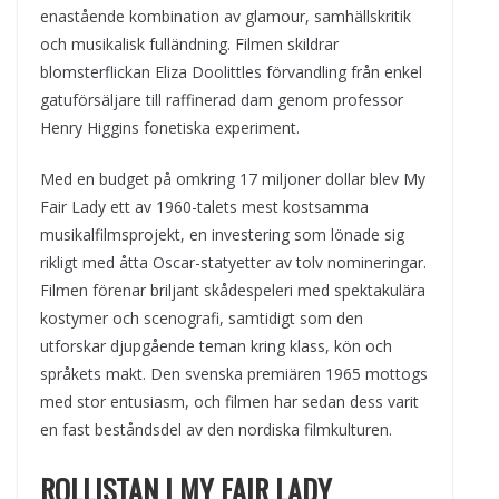
enastående kombination av glamour, samhällskritik
och musikalisk fulländning. Filmen skildrar
blomsterflickan Eliza Doolittles förvandling från enkel
gatuförsäljare till raffinerad dam genom professor
Henry Higgins fonetiska experiment.
Med en budget på omkring 17 miljoner dollar blev My
Fair Lady ett av 1960-talets mest kostsamma
musikalfilmsprojekt, en investering som lönade sig
rikligt med åtta Oscar-statyetter av tolv nomineringar.
Filmen förenar briljant skådespeleri med spektakulära
kostymer och scenografi, samtidigt som den
utforskar djupgående teman kring klass, kön och
språkets makt. Den svenska premiären 1965 mottogs
med stor entusiasm, och filmen har sedan dess varit
en fast beståndsdel av den nordiska filmkulturen.
ROLLISTAN I MY FAIR LADY