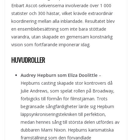
Enbart Ascot-sekvenserna involverade över 1 000
statister och 300 hästar, vilket krävde extraordinär
koordinering mellan alla inblandade. Resultatet blev
en ensemblebesättning som inte bara stöttade
varandra, utan skapade en gemensam konstnärlig
vision som fortfarande imponerar idag.
HUVUDROLLER
Audrey Hepburn som Eliza Doolittle
–
Hepburns casting skapade stor kontrovers då
Julie Andrews, som spelat rollen på Broadway,
förbigicks till förmån för filmstjärnan. Trots
begränsade sångfärdigheter lärde sig Hepburn
läppsynkroniseringstekniken till perfektion,
medan hennes sång till största delen utfördes av
dubbaren Marni Nixon. Hepburns karismatiska
framställning som den förvandlade