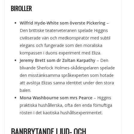
BIROLLER
Wilfrid Hyde-White som överste Pickering
–
Den brittiske teaterveteranen spelade Higgins
civiliserade vän och medkonspiratör med subtil
elegans och fungerade som den moraliska
kompassen i duons experiment med Eliza.
Jeremy Brett som dr Zoltan Karpathy
– Den
blivande Sherlock Holmes-skådespelaren spelade
den misstänksamma språkexperten som hotade
att avslöja Elizas sanna identitet under den stora
balen.
Mona Washbourne som mrs Pearce
– Higgins
praktiska hushållerska, ofta den enda förnuftiga
rösten i det kaotiska hushållsexperimentet.
BANBRYTANDE LJUD- OCH