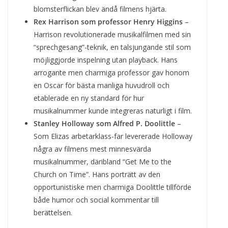
blomsterflickan blev ändå filmens hjärta.
Rex Harrison som professor Henry Higgins
–
Harrison revolutionerade musikalfilmen med sin
“sprechgesang”-teknik, en talsjungande stil som
möjliggjorde inspelning utan playback. Hans
arrogante men charmiga professor gav honom
en Oscar för bästa manliga huvudroll och
etablerade en ny standard för hur
musikalnummer kunde integreras naturligt i film.
Stanley Holloway som Alfred P. Doolittle
–
Som Elizas arbetarklass-far levererade Holloway
några av filmens mest minnesvärda
musikalnummer, däribland “Get Me to the
Church on Time”. Hans porträtt av den
opportunistiske men charmiga Doolittle tillförde
både humor och social kommentar till
berättelsen.