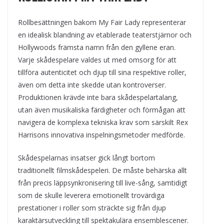
Rollbesättningen bakom My Fair Lady representerar
en idealisk blandning av etablerade teaterstjärnor och
Hollywoods främsta namn från den gyllene eran.
Varje skådespelare valdes ut med omsorg för att
tillföra autenticitet och djup till sina respektive roller,
även om detta inte skedde utan kontroverser.
Produktionen krävde inte bara skådespelartalang,
utan även musikaliska färdigheter och förmågan att
navigera de komplexa tekniska krav som särskilt Rex
Harrisons innovativa inspelningsmetoder medförde.
Skådespelarnas insatser gick långt bortom
traditionellt filmskådespeleri. De måste behärska allt
från precis läppsynkronisering till live-sång, samtidigt
som de skulle leverera emotionellt trovärdiga
prestationer i roller som sträckte sig från djup
karaktärsutveckling till spektakulära ensemblescener.