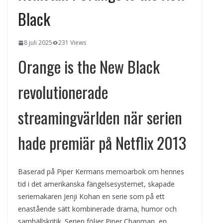
kvällens underhållning på nya sätt
Black
ForMotion – ortopedteknik och
bandagist i Sverige
Det fysiologiska teknikskiftet: Den
8 juli 2025
231 Views
medicinska utvecklingen öppnar nya
dörrar
Orange is the New Black
revolutionerade
streamingvärlden när serien
hade premiär på Netflix 2013
Baserad på Piper Kermans memoarbok om hennes
tid i det amerikanska fängelsesystemet, skapade
seriemakaren Jenji Kohan en serie som på ett
enastående sätt kombinerade drama, humor och
samhällskritik. Serien följer Piper Chapman, en