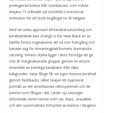
privilegierad kvinna från överklassen, som måste
avtjäna 15 månader på Litchfield Correctional
Institution för ett brott begånget tio år tidigare.
Med sin unika approach till karaktärsutveckling och
berättarteknik blev Orange is the New Black en av
Netflix första originalserier att nå stor framgång och
banade väg för streamingplattformens dramatiska
satsning. Seriens styrka ligger i dess förmåga att ge
röst åt marginaliserade grupper genom en enorm
ensemble av kvinnliga karaktärer från olika
bakgrunder. Varje fånge får sin egen historia berättad
genom flashbacks, vilket skapar ett nyanserat
porträtt av det amerikanska rättssystemet och de
kvinnor som fångas i det. Under sju säsonger
utforskade serien teman som ras, klass, sexualitet
och den systematiska förtrycket av kvinnor i fängelse.