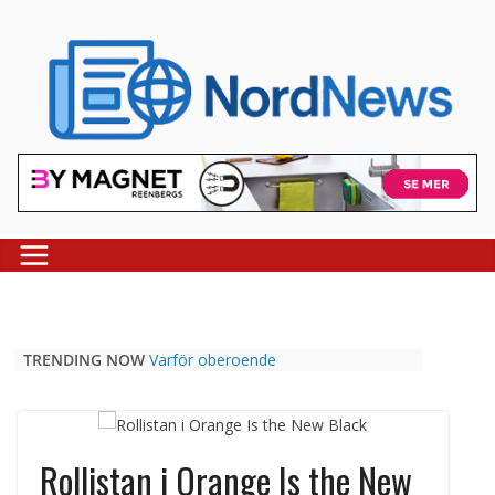
Skip
to
content
TRENDING NOW
Varför oberoende
casinojämförelsesidor som
Casinospesialisten är avgörande
Picknickbord utomhus i olika
modeller för trädgård och offentlig
Rollistan i Orange Is the New
miljö
Svenska streamingtittare formar