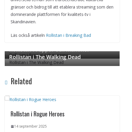
gränser och bidrog till att etablera streaming som den
dominerande plattformen för kvalitets-tv i
Skandinavien.
Läs också artikeln
Rollistan i Breaking Bad
← Previous
Next →
Rollistan i Pappor och mammor
Rollistan i The Walking Dead
Related
Rollistan i Rogue Heroes
14 september 2025