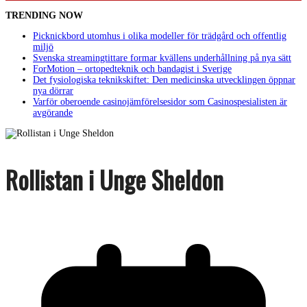
TRENDING NOW
Picknickbord utomhus i olika modeller för trädgård och offentlig
miljö
Svenska streamingtittare formar kvällens underhållning på nya sätt
ForMotion – ortopedteknik och bandagist i Sverige
Det fysiologiska teknikskiftet: Den medicinska utvecklingen öppnar
nya dörrar
Varför oberoende casinojämförelsesidor som Casinospesialisten är
avgörande
Rollistan i Unge Sheldon