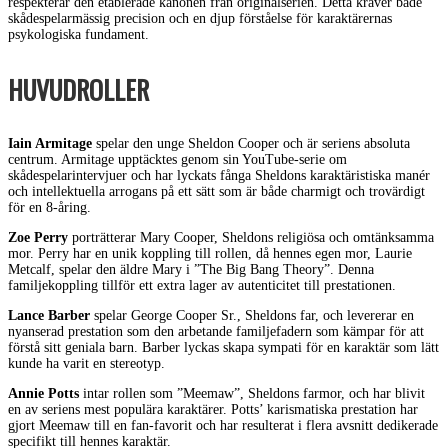
respekterar den etablerade kanonen från originalserien. Detta kräver både
skådespelarmässig precision och en djup förståelse för karaktärernas
psykologiska fundament.
HUVUDROLLER
Iain Armitage
spelar den unge Sheldon Cooper och är seriens absoluta
centrum. Armitage upptäcktes genom sin YouTube-serie om
skådespelarintervjuer och har lyckats fånga Sheldons karaktäristiska manér
och intellektuella arrogans på ett sätt som är både charmigt och trovärdigt
för en 8-åring.
Zoe Perry
porträtterar Mary Cooper, Sheldons religiösa och omtänksamma
mor. Perry har en unik koppling till rollen, då hennes egen mor, Laurie
Metcalf, spelar den äldre Mary i ”The Big Bang Theory”. Denna
familjekoppling tillför ett extra lager av autenticitet till prestationen.
Lance Barber
spelar George Cooper Sr., Sheldons far, och levererar en
nyanserad prestation som den arbetande familjefadern som kämpar för att
förstå sitt geniala barn. Barber lyckas skapa sympati för en karaktär som lätt
kunde ha varit en stereotyp.
Annie Potts
intar rollen som ”Meemaw”, Sheldons farmor, och har blivit
en av seriens mest populära karaktärer. Potts’ karismatiska prestation har
gjort Meemaw till en fan-favorit och har resulterat i flera avsnitt dedikerade
specifikt till hennes karaktär.