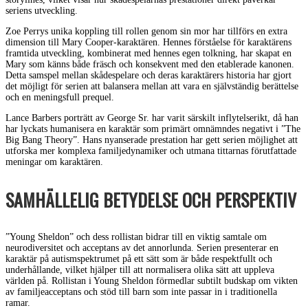
seriens utveckling.
Zoe Perrys unika koppling till rollen genom sin mor har tillförs en extra
dimension till Mary Cooper-karaktären. Hennes förståelse för karaktärens
framtida utveckling, kombinerat med hennes egen tolkning, har skapat en
Mary som känns både fräsch och konsekvent med den etablerade kanonen.
Detta samspel mellan skådespelare och deras karaktärers historia har gjort
det möjligt för serien att balansera mellan att vara en självständig berättelse
och en meningsfull prequel.
Lance Barbers porträtt av George Sr. har varit särskilt inflytelserikt, då han
har lyckats humanisera en karaktär som primärt omnämndes negativt i ”The
Big Bang Theory”. Hans nyanserade prestation har gett serien möjlighet att
utforska mer komplexa familjedynamiker och utmana tittarnas förutfattade
meningar om karaktären.
SAMHÄLLELIG BETYDELSE OCH PERSPEKTIV
”Young Sheldon” och dess rollistan bidrar till en viktig samtale om
neurodiversitet och acceptans av det annorlunda. Serien presenterar en
karaktär på autismspektrumet på ett sätt som är både respektfullt och
underhållande, vilket hjälper till att normalisera olika sätt att uppleva
världen på. Rollistan i Young Sheldon förmedlar subtilt budskap om vikten
av familjeacceptans och stöd till barn som inte passar in i traditionella
ramar.