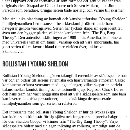
i hans uppväxt och de formativa år som formade det geni vi känner från
originalserien. Skapad av Chuck Lorre och Steven Molaro, med Jim
Parsons som berättare, bringar serien både nostalgi och värme till skärmen.
Med sin unika blandning av komedi och känslor utforskar ”Young Sheldon”
familjedynamiken i en texansk arbetarklassfamilj, där ett underbarn
navigerar genom vardagslivet. Serien har lyckats skapa sin egen identitet,
även om den bygger på den välkända karaktären från ”The Big Bang
Theory”. Den autentiska skildringen av 1980-talets Amerika, kombinerat
med universella teman om familj, vänskap och att vara annorlunda, har
gjort serien till en favorit bland tittare världen över, inklusive i
Skandinavien.
ROLLISTAN I YOUNG SHELDON
Rollistan i Young Sheldon utgör en talangfull ensemble av skådespelare som
var och en bidrar till seriens autentiska och hjärtvärmande atmosfär. Castet
kombinerar erfarna veteraner med unga talanger, vilket skapar en perfekt
balans mellan komisk timing och emotionellt djup. Regissör Chuck Lorre
och hans team har varit noggranna med att välja skådespelare som inte bara
kan leverera komiska prestationer, utan också fånga de nyanserade
familjedynamiker som gör serien så relaterbar.
Det intressanta med rollistan i Young Sheldon är hur de lyckas skapa
karaktärer som både står för sig själva och fungerar som precisa bakgrunder
för den Sheldon Cooper vi känner från ”The Big Bang Theory”. Varje
skådespelare bidrar med sin egen tolkning av rollerna, samtidigt som de