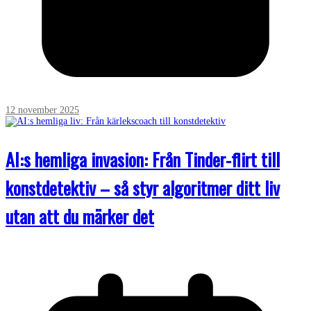
12 november 2025
AI:s hemliga invasion: Från Tinder-flirt till
konstdetektiv – så styr algoritmer ditt liv
utan att du märker det