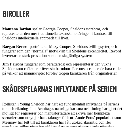
BIROLLER
Montana Jordan
spelar Georgie Cooper, Sheldons storebror, och
representerar den mer traditionella texanska tonåringen i kontrast till
Sheldons intellektuella approach till livet.
Raegan Revord
porträtterar Missy Cooper, Sheldons tvillingsyster, och
fungerar som den ”normala” motvikten till Sheldons excentricitet. Revord
levererar en stark prestation som den slagfärdiga systern.
Jim Parsons
fungerar som berättarröst och representerar den vuxna
Sheldon som reflekterar över sin barndom. Parsons accepterade bara rollen
på villkor att manuskriptet förblev trogen karaktären från originalserien.
SKÅDESPELARNAS INFLYTANDE PÅ SERIEN
Rollistan i Young Sheldon har haft ett fundamentalt inflytande på seriens
ton och riktning. Iain Armitages naturliga karisma och timing har gjort det
möjligt för regissörer och manusförfattare att skriva mer komplexa
scenarier som utnyttjar hans talanger fullt ut. Annie Potts’ popularitet som
Meemaw har lett till att karaktären har fått utökad skärmtid och fler
storylines, vilket visar hur skådespelarnas prestationer direkt påverkar