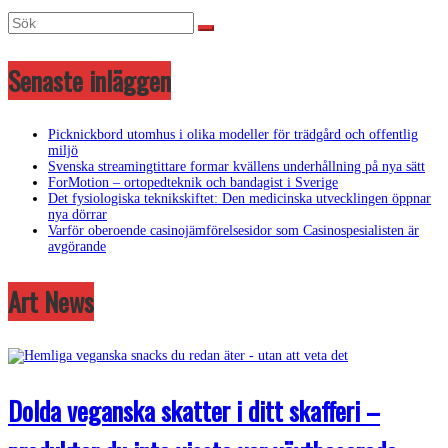
Senaste inläggen
Picknickbord utomhus i olika modeller för trädgård och offentlig
miljö
Svenska streamingtittare formar kvällens underhållning på nya sätt
ForMotion – ortopedteknik och bandagist i Sverige
Det fysiologiska teknikskiftet: Den medicinska utvecklingen öppnar
nya dörrar
Varför oberoende casinojämförelsesidor som Casinospesialisten är
avgörande
Art News
Dolda veganska skatter i ditt skafferi –