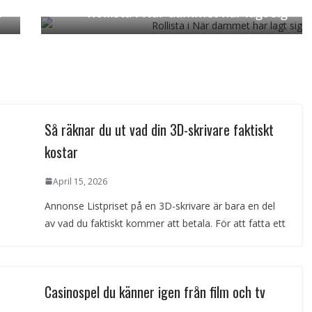
v
Rollista i När dammet har lagt sig
Next →
Så räknar du ut vad din 3D-skrivare faktiskt
kostar
April 15, 2026
Annonse Listpriset på en 3D-skrivare är bara en del
av vad du faktiskt kommer att betala. För att fatta ett
Casinospel du känner igen från film och tv