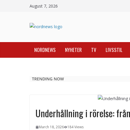
Skip
August 7, 2026
to
content
NORDNEWS
NYHETER
TV
LIVSSTIL
TRENDING NOW
Underhållning i rörelse: från
March 18, 2026
184 Views