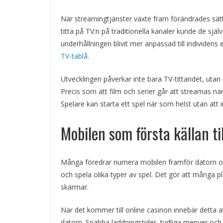
När streamingtjänster växte fram förändrades sät
titta på TV:n på traditionella kanaler kunde de själv
underhållningen blivit mer anpassad till individens
TV-tablå
.
Utvecklingen påverkar inte bara TV-tittandet, utan
Precis som att film och serier går att streamas när 
Spelare kan starta ett spel när som helst utan att
Mobilen som första källan ti
Många föredrar numera mobilen framför datorn och 
och spela olika typer av spel. Det gör att många p
skärmar.
När det kommer till online casinon innebär detta 
datorn. Snabba laddningstider, tydliga menyer och e