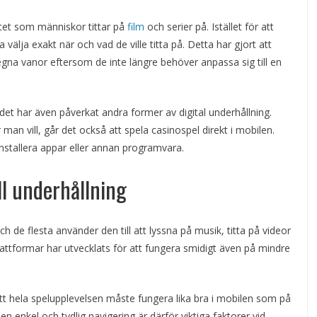
tet som människor tittar på
film
och serier på. Istället för att
a välja exakt när och vad de ville titta på. Detta har gjort att
 egna vanor eftersom de inte längre behöver anpassa sig till en
 det har även påverkat andra former av digital underhållning.
man vill, går det också att spela casinospel direkt i mobilen.
 installera appar eller annan programvara.
ll underhållning
de flesta använder den till att lyssna på musik, titta på videor
lattformar har utvecklats för att fungera smidigt även på mindre
att hela spelupplevelsen måste fungera lika bra i mobilen som på
n enkel och tydlig navigering är därför viktiga faktorer vid