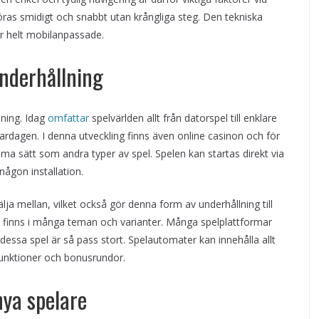
ras smidigt och snabbt utan krångliga steg. Den tekniska
är helt mobilanpassade.
underhållning
lning. Idag
omfattar
spelvärlden allt från datorspel till enklare
ardagen. I denna utveckling finns även online casinon och för
 sätt som andra typer av spel. Spelen kan startas direkt via
ågon installation.
älja mellan, vilket också gör denna form av underhållning till
h finns i många teman och varianter. Många spelplattformar
dessa spel är så pass stort. Spelautomater kan innehålla allt
funktioner och bonusrundor.
nya spelare