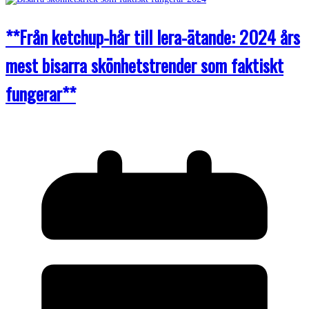
**Från ketchup-hår till lera-ätande: 2024 års
mest bisarra skönhetstrender som faktiskt
fungerar**