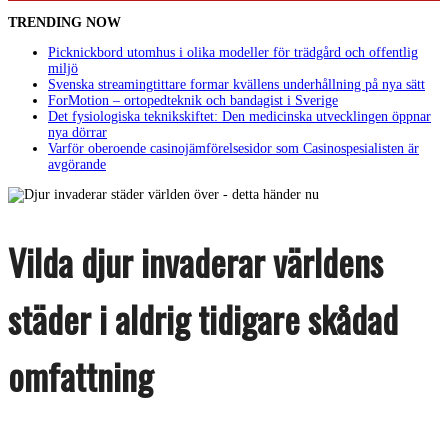
TRENDING NOW
Picknickbord utomhus i olika modeller för trädgård och offentlig
miljö
Svenska streamingtittare formar kvällens underhållning på nya sätt
ForMotion – ortopedteknik och bandagist i Sverige
Det fysiologiska teknikskiftet: Den medicinska utvecklingen öppnar
nya dörrar
Varför oberoende casinojämförelsesidor som Casinospesialisten är
avgörande
Vilda djur invaderar världens
städer i aldrig tidigare skådad
omfattning