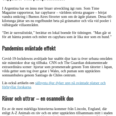
I Argentina har en ännu mer bisarr utveckling ägt rum. Som Time
Magazine rapporterar, har capybaror – världens största gnagare – börjat
vandra omkring i Buenos Aires förorter som om de ägde platsen. Dessa 60-
kilotunga jättar ses nu regelbundet beta på gräsmattor och vila vid pooler i
välbärgade villaområden.
“Det är surrealistiskt,” berättar en lokal boende för tidningen. “Man går ut
för att hämta posten och möter en capybara som är lika stor som en hund.”
Pandemins oväntade effekt
Covid-19-lockdowns avslöjade hur snabbt djur kan ta över urbana områden
när människor drar sig tillbaka. CNN och The Guardian dokumenterade
extraordinära scener: hjortar som promenerade genom Tom tätorter i Japan,
vilda getter som tog över gatar i Wales, och puman som upptäcktes
somnambulera genom Santiago de Chiles centrum.
Läs också artikeln om
sällsynta djur dyker upp på oväntade platser och
förbryllar forskarna
.
Rävar och uttrar – en osannolik duo
En av de mest märkliga historierna kommer från Lincoln, England, där
enligt A-Z Animals en räv och en utter upptäcktes tillsammans mitt i staden