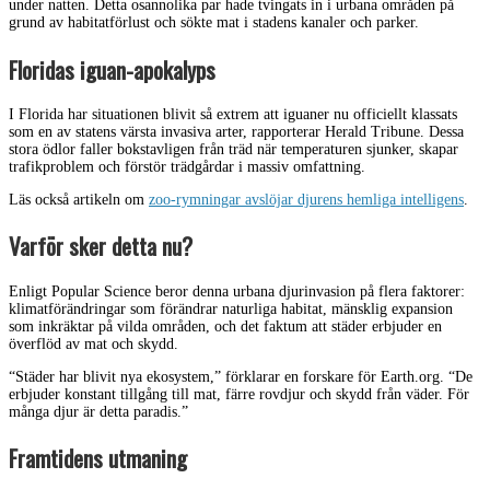
under natten. Detta osannolika par hade tvingats in i urbana områden på
grund av habitatförlust och sökte mat i stadens kanaler och parker.
Floridas iguan-apokalyps
I Florida har situationen blivit så extrem att iguaner nu officiellt klassats
som en av statens värsta invasiva arter, rapporterar Herald Tribune. Dessa
stora ödlor faller bokstavligen från träd när temperaturen sjunker, skapar
trafikproblem och förstör trädgårdar i massiv omfattning.
Läs också artikeln om
zoo-rymningar avslöjar djurens hemliga intelligens
.
Varför sker detta nu?
Enligt Popular Science beror denna urbana djurinvasion på flera faktorer:
klimatförändringar som förändrar naturliga habitat, mänsklig expansion
som inkräktar på vilda områden, och det faktum att städer erbjuder en
överflöd av mat och skydd.
“Städer har blivit nya ekosystem,” förklarar en forskare för Earth.org. “De
erbjuder konstant tillgång till mat, färre rovdjur och skydd från väder. För
många djur är detta paradis.”
Framtidens utmaning