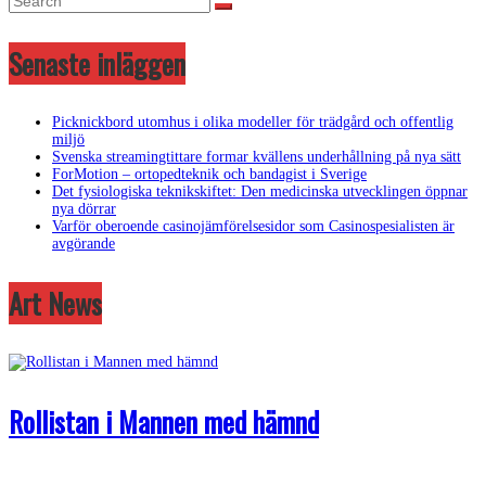
Senaste inläggen
Picknickbord utomhus i olika modeller för trädgård och offentlig
miljö
Svenska streamingtittare formar kvällens underhållning på nya sätt
ForMotion – ortopedteknik och bandagist i Sverige
Det fysiologiska teknikskiftet: Den medicinska utvecklingen öppnar
nya dörrar
Varför oberoende casinojämförelsesidor som Casinospesialisten är
avgörande
Art News
Rollistan i Mannen med hämnd