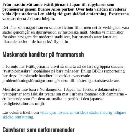
Från maskintvättande tvättbjörnar i Japan till capybaror som
promenerar genom Buenos Aires parker. Över hela världen invaderar
vilda djur städerna i en aldrig tidigare skådad omfattning. Experterna
varnar: detta är bara början.
Det låter som något från en science fiction-film, men det är verklighet: våra
städer genomgår en djurinvasion av historiska mått. Medan vi människor
försöker navigera det moderna stadslivet, har tusentals arter fattat ett
liknande beslut – de har också flyttat in.
Maskerade banditer på frammarsch
I Toronto har tvättbjörnarna blivit så smarta att de lärt sig öppna stadens
“tvättbjörnssäkra” sophållare på bara månader. Enligt BBC:s rapportering
har dessa “maskerade banditer” utvecklat avancerade
problemlösningsförmågor som gör dem till mästerliga stadsinvaderare.
Men det är inte bara i Nordamerika. I Japan har forskare dokumenterat
tvättbjörnar som faktiskt tvättar sin mat i urbana fontäner och dammarna –
ett beteende som fått dem att smälta in perfekt i den japanska
renlighetskulturens miljö.
Läs också artikeln om
vilda djur invaderar världens städer i aldrig tidigare
skådad omfattning
.
Capybaror som parkpromenader