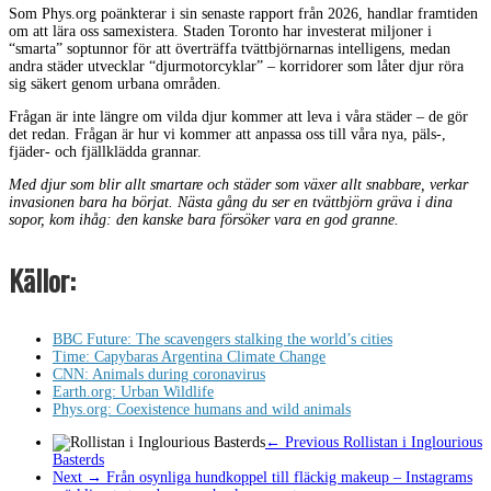
Som Phys.org poänkterar i sin senaste rapport från 2026, handlar framtiden
om att lära oss samexistera. Staden Toronto har investerat miljoner i
“smarta” soptunnor för att överträffa tvättbjörnarnas intelligens, medan
andra städer utvecklar “djurmotorcyklar” – korridorer som låter djur röra
sig säkert genom urbana områden.
Frågan är inte längre om vilda djur kommer att leva i våra städer – de gör
det redan. Frågan är hur vi kommer att anpassa oss till våra nya, päls-,
fjäder- och fjällklädda grannar.
Med djur som blir allt smartare och städer som växer allt snabbare, verkar
invasionen bara ha börjat. Nästa gång du ser en tvättbjörn gräva i dina
sopor, kom ihåg: den kanske bara försöker vara en god granne.
Källor:
BBC Future: The scavengers stalking the world’s cities
Time: Capybaras Argentina Climate Change
CNN: Animals during coronavirus
Earth.org: Urban Wildlife
Phys.org: Coexistence humans and wild animals
← Previous
Rollistan i Inglourious
Basterds
Next →
Från osynliga hundkoppel till fläckig makeup – Instagrams