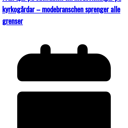
kyrkogårdar – modebranschen sprenger alle
grenser