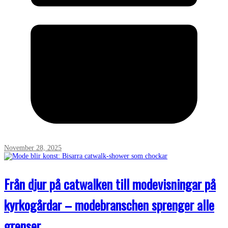
November 28, 2025
Från djur på catwalken till modevisningar på
kyrkogårdar – modebranschen sprenger alle
grenser