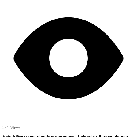
241 Views
Från björnar som plundrar soptunnor i Colorado till tusentals apor