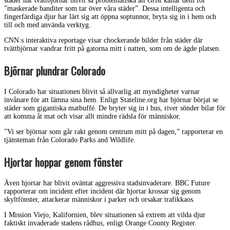
städer har tvättbjörnar blivit så problematiska att Grist kallar dem för
”maskerade banditer som tar över våra städer”. Dessa intelligenta och
fingerfärdiga djur har lärt sig att öppna soptunnor, bryta sig in i hem och
till och med använda verktyg.
CNN:s interaktiva reportage visar chockerande bilder från städer där
tvättbjörnar vandrar fritt på gatorna mitt i natten, som om de ägde platsen.
Björnar plundrar Colorado
I Colorado har situationen blivit så allvarlig att myndigheter varnar
invånare för att lämna sina hem. Enligt Stateline.org har björnar börjat se
städer som gigantiska matbuffé. De bryter sig in i hus, river sönder bilar för
att komma åt mat och visar allt mindre rädsla för människor.
”Vi ser björnar som går rakt genom centrum mitt på dagen,” rapporterar en
tjänsteman från Colorado Parks and Wildlife.
Hjortar hoppar genom fönster
Även hjortar har blivit oväntat aggressiva stadsinvaderare. BBC Future
rapporterar om incident efter incident där hjortar krossar sig genom
skyltfönster, attackerar människor i parker och orsakar trafikkaos.
I Mission Viejo, Kalifornien, blev situationen så extrem att vilda djur
faktiskt invaderade stadens rådhus, enligt Orange County Register.