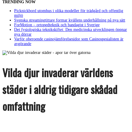
TRENDING NOW
Picknickbord utomhus i olika modeller för trädgård och offentlig
miljö
Svenska streamingtittare formar kvällens underhållning på nya sätt
ForMotion – ortopedteknik och bandagist i Sverige
Det fysiologiska teknikskiftet: Den medicinska utvecklingen öppnar
nya dörrar
Varför oberoende casinojämförelsesidor som Casinospesialisten är
avgörande
Vilda djur invaderar världens
städer i aldrig tidigare skådad
omfattning