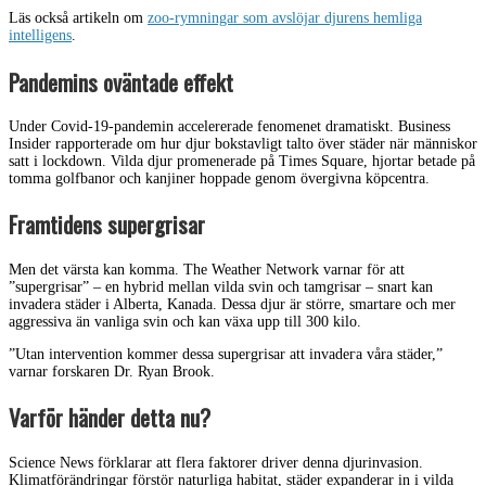
Läs också artikeln om
zoo-rymningar som avslöjar djurens hemliga
intelligens
.
Pandemins oväntade effekt
Under Covid-19-pandemin accelererade fenomenet dramatiskt. Business
Insider rapporterade om hur djur bokstavligt talto över städer när människor
satt i lockdown. Vilda djur promenerade på Times Square, hjortar betade på
tomma golfbanor och kanjiner hoppade genom övergivna köpcentra.
Framtidens supergrisar
Men det värsta kan komma. The Weather Network varnar för att
”supergrisar” – en hybrid mellan vilda svin och tamgrisar – snart kan
invadera städer i Alberta, Kanada. Dessa djur är större, smartare och mer
aggressiva än vanliga svin och kan växa upp till 300 kilo.
”Utan intervention kommer dessa supergrisar att invadега våra städer,”
varnar forskaren Dr. Ryan Brook.
Varför händer detta nu?
Science News förklarar att flera faktorer driver denna djurinvasion.
Klimatförändringar förstör naturliga habitat, städer expanderar in i vilda