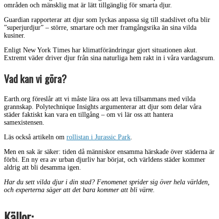
områden och mänsklig mat är lätt tillgänglig för smarta djur.
Guardian rapporterar att djur som lyckas anpassa sig till stadslivet ofta blir
”superjurdjur” – större, smartare och mer framgångsrika än sina vilda
kusiner.
Enligt New York Times har klimatförändringar gjort situationen akut.
Extremt väder driver djur från sina naturliga hem rakt in i våra vardagsrum.
Vad kan vi göra?
Earth.org föreslår att vi måste lära oss att leva tillsammans med vilda
grannskap. Polytechnique Insights argumenterar att djur som delar våra
städer faktiskt kan vara en tillgång – om vi lär oss att hantera
samexistensen.
Läs också artikeln om
rollistan i Jurassic Park
.
Men en sak är säker: tiden då människor ensamma härskade över städerna är
förbi. En ny era av urban djurliv har börjat, och världens städer kommer
aldrig att bli desamma igen.
Har du sett vilda djur i din stad? Fenomenet sprider sig över hela världen,
och experterna säger att det bara kommer att bli värre.
Källor: