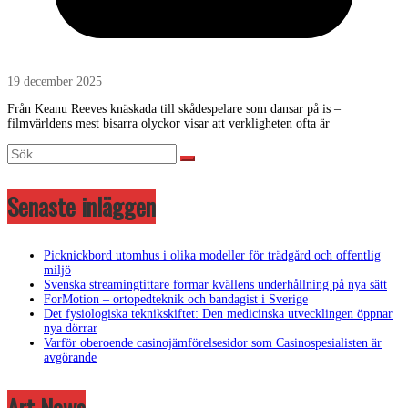
19 december 2025
Från Keanu Reeves knäskada till skådespelare som dansar på is –
filmvärldens mest bisarra olyckor visar att verkligheten ofta är
Senaste inläggen
Picknickbord utomhus i olika modeller för trädgård och offentlig
miljö
Svenska streamingtittare formar kvällens underhållning på nya sätt
ForMotion – ortopedteknik och bandagist i Sverige
Det fysiologiska teknikskiftet: Den medicinska utvecklingen öppnar
nya dörrar
Varför oberoende casinojämförelsesidor som Casinospesialisten är
avgörande
Art News