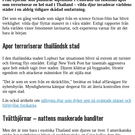
som terroriserar en hel stad i Thailand – vilda djur invaderar världens
städer i en aldrig tidigare skådad omfattning.
Det som en gång verkade som något från en science fiction-film har blivit
verklighet: vilda djur flyttar massivt in i våra städer. Enligt rapporter från
hela världen växer fenomenet lavinartat, och experterna varnar för att det
bara är början.
Apor terroriserar thailändsk stad
I den thailändska staden Lopburi har situationen blivit så extrem att turister
och företag flyr området. Enligt New York Post har tusentals aggressiva
apor helt enkelt tagit över staden. Djuren klättrar på byggnader, förstör
egendom och attackerar människor för att stjäla mat.
”Det är som en scen från en skräckfilm,” berättar en lokal affärsägare för
nyhetsbyrån. Myndigheterna kämpar desperat för att återta kontrollen över
sin egen stad.
Läs också artikeln om
sällsynta djur som dyker upp på oväntade platser och
förbryllar forskarna
.
Tvättbjörnar – nattens maskerade banditer
Men det är inte bara i exotiska Thailand som djuren tar över. I amerikanska