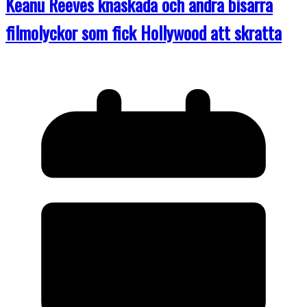
Keanu Reeves knäskada och andra bisarra
filmolyckor som fick Hollywood att skratta