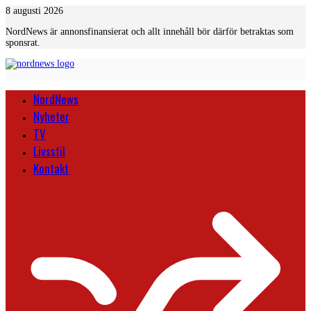
Skip
8 augusti 2026
to
NordNews är annonsfinansierat och allt innehåll bör därför betraktas som
content
sponsrat.
NordNews
Nyheter
TV
Livsstil
Kontakt