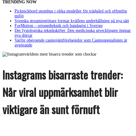
TRENDING NOW
Picknickbord utomhus i olika modeller för trädgård och offentlig
miljö
Svenska streamingtittare formar kvällens underhållning på nya sätt
ForMotion – ortopedteknik och bandagist i Sverige
Det fysiologiska teknikskiftet: Den medicinska utvecklingen öppnar
nya dörrar
Varför oberoende casinojämförelsesidor som Casinospesialisten är
avgörande
Instagrams bisarraste trender:
Når viral uppmärksamhet blir
viktigare än sunt förnuft