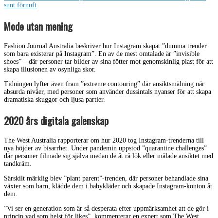
sunt förnuft
Mode utan mening
Fashion Journal Australia beskriver hur Instagram skapat ”dumma trender
som bara existerar på Instagram”. En av de mest omtalade är ”invisible
shoes” – där personer tar bilder av sina fötter mot genomskinlig plast för att
skapa illusionen av osynliga skor.
Tidningen lyfter även fram ”extreme contouring” där ansiktsmålning når
absurda nivåer, med personer som använder dussintals nyanser för att skapa
dramatiska skuggor och ljusa partier.
2020 års digitala galenskap
The West Australia rapporterar om hur 2020 tog Instagram-trenderna till
nya höjder av bisarrhet. Under pandemin uppstod ”quarantine challenges”
där personer filmade sig själva medan de åt rå lök eller målade ansiktet med
tandkräm.
Särskilt märklig blev ”plant parent”-trenden, där personer behandlade sina
växter som barn, klädde dem i babykläder och skapade Instagram-konton åt
dem.
”Vi ser en generation som är så desperata efter uppmärksamhet att de gör i
princip vad som helst för likes”, kommenterar en expert som The West