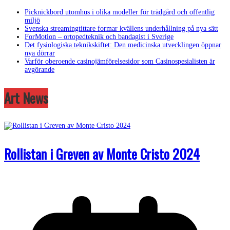
Picknickbord utomhus i olika modeller för trädgård och offentlig
miljö
Svenska streamingtittare formar kvällens underhållning på nya sätt
ForMotion – ortopedteknik och bandagist i Sverige
Det fysiologiska teknikskiftet: Den medicinska utvecklingen öppnar
nya dörrar
Varför oberoende casinojämförelsesidor som Casinospesialisten är
avgörande
Art News
Rollistan i Greven av Monte Cristo 2024