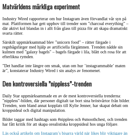
Matvärldens märkliga experiment
Industry Wired rapporterar om hur Instagram även förvandlat vår syn på
mat. Plattformen har gett upphov till trender som ”charcoal everything” –
där aktivt kol blandas in i allt från glass till pizza för att skapa dramatiskt
svarta rätter.
Särskilt uppmärksammad blev ”unicorn food” – rätter färgade i
regnbågsfärger med hjälp av artificiella färgämnen. Trenden nådde sin
kulmen med ”galaxy bagels” – bagels färgade i lila, blått och rosa för att
efterlikna rymden.
”Det handlar inte längre om smak, utan om hur ’instagrammable’ maten
är”, konstaterar Industry Wired i sin analys av fenomenet.
Den kontroversiella ”nippless”-trenden
Daily Star uppmärksammade en av de mest kontroversiella trenderna:
”nippless”-bilden, där personer digitalt tar bort sina bröstvårtor från bilder.
Trenden, som bland annat kopplats till Kylie Jenner, har skapat debatt om
kroppsideal och digital manipulation.
Bilder taggar med hashtags som #nippless och #smoothchest, och trenden
har fått kritik för att skapa orealistiska kroppsideal hos unga följare.
Läs också artikeln om Instagram’s bisarra värld när likes blir viktigare än