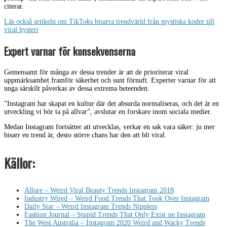
citerar.
Läs också artikeln om TikToks bisarra trendvärld från mystiska koder till
viral hysteri
Expert varnar för konsekvenserna
Gemensamt för många av dessa trender är att de prioriterar viral
uppmärksamhet framför säkerhet och sunt förnuft. Experter varnar för att
unga särskilt påverkas av dessa extrema beteenden.
”Instagram har skapat en kultur där det absurda normaliseras, och det är en
utveckling vi bör ta på allvar”, avslutar en forskare inom sociala medier.
Medan Instagram fortsätter att utvecklas, verkar en sak vara säker: ju mer
bisarr en trend är, desto större chans har den att bli viral.
Källor:
Allure – Weird Viral Beauty Trends Instagram 2018
Industry Wired – Weird Food Trends That Took Over Instagram
Daily Star – Weird Instagram Trends Nippless
Fashion Journal – Stupid Trends That Only Exist on Instagram
The West Australia – Instagram 2020 Weird and Wacky Trends