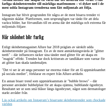
farliga skönhetstrender till märkliga matfenomen – vi dyker ned i de
mest udda Instagram-trenderna som fått miljontals att följa.
Instagram har blivit grogrunden för några av de mest bisarra trender vi
någonsin skådat. Plattformen, som ursprungligen var tänkt för att dela
vackra bilder, har förvandlats till en arena där det märkliga och extrema får
miljontals följare.
När skönhet blir farlig
Enligt skönhetsmagasinet Allure har 2018 präglats av särskilt udda
skönhetstrender på Instagram. En av de mest anmärkningsvärda är ”glitter
teeth” – där influencers täcker sina tänder med glitter för att skapa en
”magisk” effekt. Trenden har dock kritiserats av tandläkare som varnar för
att glitter kan skada tandemaljen.
”Det vi ser är att unga personer tar enorma risker för att få uppmärksamhet
på sociala medier”, förklarar en expert från Allure-artikeln.
En annan bisarr trend som uppmärksammats är ”bubble brows” – där
personer använder bubbelplast för att skapa ojämna, bubblande ögonbryn.
Resultatet ser ut som små blåsor längs ögonbrynet, något som dermatologer
starkt avråder från.
Läs också artikeln om Instagram’s bisarraste skönhetstrender som chockade
världen