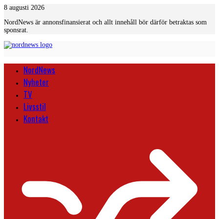
Skip
8 augusti 2026
to
NordNews är annonsfinansierat och allt innehåll bör därför betraktas som
content
sponsrat.
NordNews
Nyheter
TV
Livsstil
Kontakt