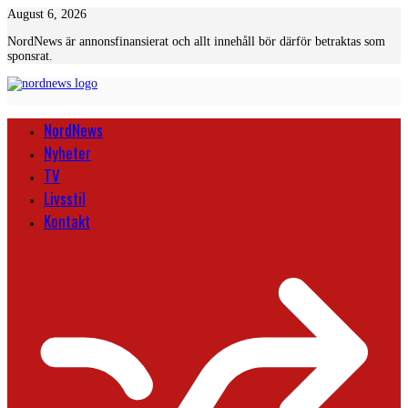
Skip
August 6, 2026
to
NordNews är annonsfinansierat och allt innehåll bör därför betraktas som
content
sponsrat.
NordNews
Nyheter
TV
Livsstil
Kontakt