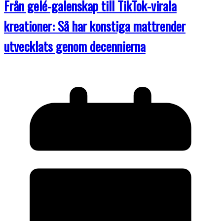
Från gelé-galenskap till TikTok-virala
kreationer: Så har konstiga mattrender
utvecklats genom decennierna