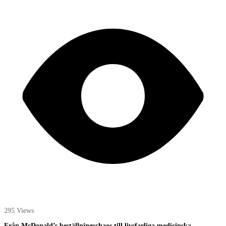
295 Views
Från McDonald’s beställningschaos till livsfarliga medicinska