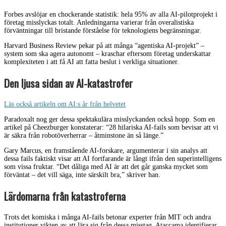
Forbes avslöjar en chockerande statistik: hela 95% av alla AI-pilotprojekt i
företag misslyckas totalt. Anledningarna varierar från overalistiska
förväntningar till bristande förståelse för teknologiens begränsningar.
Harvard Business Review pekar på att många “agentiska AI-projekt” –
system som ska agera autonomt – kraschar eftersom företag underskattar
komplexiteten i att få AI att fatta beslut i verkliga situationer.
Den ljusa sidan av AI-katastrofer
Läs också artikeln om AI:s år från helvetet
Paradoxalt nog ger dessa spektakulära misslyckanden också hopp. Som en
artikel på Cheezburger konstaterar: “28 hilariska AI-fails som bevisar att vi
är säkra från robotöverherrar – åtminstone än så länge.”
Gary Marcus, en framstående AI-forskare, argumenterar i sin analys att
dessa fails faktiskt visar att AI fortfarande är långt ifrån den superintelligens
som vissa fruktar. “Det dåliga med AI är att det går ganska mycket som
förväntat – det vill säga, inte särskilt bra,” skriver han.
Lärdomarna från katastroferna
Trots det komiska i många AI-fails betonar experter från MIT och andra
institutioner vikten av att lära sig från dessa misstag. Ataccama identifierar