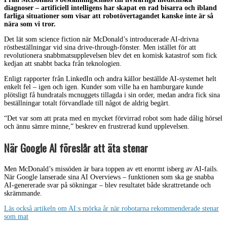
diagnoser – artificiell intelligens har skapat en rad bisarra och ibland
farliga situationer som visar att robotövertagandet kanske inte är så
nära som vi tror.
Det lät som science fiction när McDonald’s introducerade AI-drivna
röstbeställningar vid sina drive-through-fönster. Men istället för att
revolutionera snabbmatsupplevelsen blev det en komisk katastrof som fick
kedjan att snabbt backa från teknologien.
Enligt rapporter från LinkedIn och andra källor beställde AI-systemet helt
enkelt fel – igen och igen. Kunder som ville ha en hamburgare kunde
plötsligt få hundratals mcnuggets tillagda i sin order, medan andra fick sina
beställningar totalt förvandlade till något de aldrig begärt.
“Det var som att prata med en mycket förvirrad robot som hade dålig hörsel
och ännu sämre minne,” beskrev en frustrerad kund upplevelsen.
När Google AI föreslår att äta stenar
Men McDonald’s missöden är bara toppen av ett enormt isberg av AI-fails.
När Google lanserade sina AI Overviews – funktionen som ska ge snabba
AI-genererade svar på sökningar – blev resultatet både skrattretande och
skrämmande.
Läs också artikeln om AI:s mörka år när robotarna rekommenderade stenar
som mat