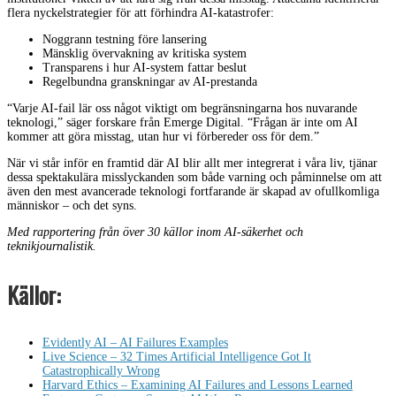
flera nyckelstrategier för att förhindra AI-katastrofer:
Noggrann testning före lansering
Mänsklig övervakning av kritiska system
Transparens i hur AI-system fattar beslut
Regelbundna granskningar av AI-prestanda
“Varje AI-fail lär oss något viktigt om begränsningarna hos nuvarande
teknologi,” säger forskare från Emerge Digital. “Frågan är inte om AI
kommer att göra misstag, utan hur vi förbereder oss för dem.”
När vi står inför en framtid där AI blir allt mer integrerat i våra liv, tjänar
dessa spektakulära misslyckanden som både varning och påminnelse om att
även den mest avancerade teknologi fortfarande är skapad av ofullkomliga
människor – och det syns.
Med rapportering från över 30 källor inom AI-säkerhet och
teknikjournalistik.
Källor:
Evidently AI – AI Failures Examples
Live Science – 32 Times Artificial Intelligence Got It
Catastrophically Wrong
Harvard Ethics – Examining AI Failures and Lessons Learned