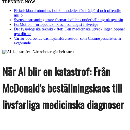
TRENDING NOW
Picknickbord utomhus i olika modeller för trädgård och offentlig
miljö
Svenska streamingtittare formar kvällens underhållning på nya sätt
ForMotion – ortopedteknik och bandagist i Sverige
Det fysiologiska teknikskiftet: Den medicinska utvecklingen öppnar
nya dörrar
Varför oberoende casinojämförelsesidor som Casinospesialisten är
avgörande
När AI blir en katastrof: Från
McDonald’s beställningskaos till
livsfarliga medicinska diagnoser