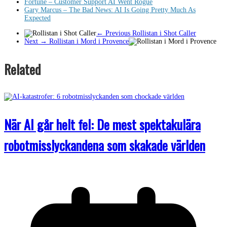
Fortune – Customer Support AI Went Rogue
Gary Marcus – The Bad News: AI Is Going Pretty Much As
Expected
← Previous
Rollistan i Shot Caller
Next →
Rollistan i Mord i Provence
Related
När AI går helt fel: De mest spektakulära
robotmisslyckandena som skakade världen