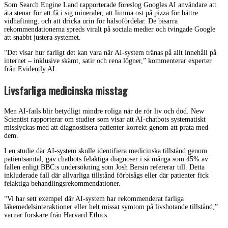
Som Search Engine Land rapporterade föreslog Googles AI användare att
äta stenar för att få i sig mineraler, att limma ost på pizza för bättre
vidhäftning, och att dricka urin för hälsofördelar. De bisarra
rekommendationerna spreds viralt på sociala medier och tvingade Google
att snabbt justera systemet.
“Det visar hur farligt det kan vara när AI-system tränas på allt innehåll på
internet – inklusive skämt, satir och rena lögner,” kommenterar experter
från Evidently AI.
Livsfarliga medicinska misstag
Men AI-fails blir betydligt mindre roliga när de rör liv och död. New
Scientist rapporterar om studier som visar att AI-chatbots systematiskt
misslyckas med att diagnostisera patienter korrekt genom att prata med
dem.
I en studie där AI-system skulle identifiera medicinska tillstånd genom
patientsamtal, gav chatbots felaktiga diagnoser i så många som 45% av
fallen enligt BBC:s undersökning som Josh Bersin refererar till. Detta
inkluderade fall där allvarliga tillstånd förbisågs eller där patienter fick
felaktiga behandlingsrekommendationer.
“Vi har sett exempel där AI-system har rekommenderat farliga
läkemedelsinteraktioner eller helt missat symtom på livshotande tillstånd,”
varnar forskare från Harvard Ethics.