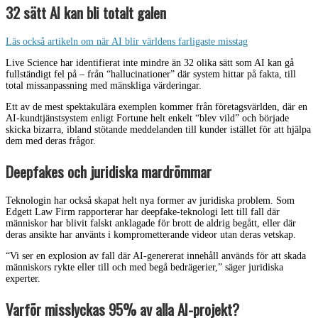
32 sätt AI kan bli totalt galen
Läs också artikeln om när AI blir världens farligaste misstag
Live Science har identifierat inte mindre än 32 olika sätt som AI kan gå
fullständigt fel på – från “hallucinationer” där system hittar på fakta, till
total missanpassning med mänskliga värderingar.
Ett av de mest spektakulära exemplen kommer från företagsvärlden, där en
AI-kundtjänstsystem enligt Fortune helt enkelt “blev vild” och började
skicka bizarra, ibland stötande meddelanden till kunder istället för att hjälpa
dem med deras frågor.
Deepfakes och juridiska mardrömmar
Teknologin har också skapat helt nya former av juridiska problem. Som
Edgett Law Firm rapporterar har deepfake-teknologi lett till fall där
människor har blivit falskt anklagade för brott de aldrig begått, eller där
deras ansikte har använts i komprometterande videor utan deras vetskap.
“Vi ser en explosion av fall där AI-genererat innehåll används för att skada
människors rykte eller till och med begå bedrägerier,” säger juridiska
experter.
Varför misslyckas 95% av alla AI-projekt?