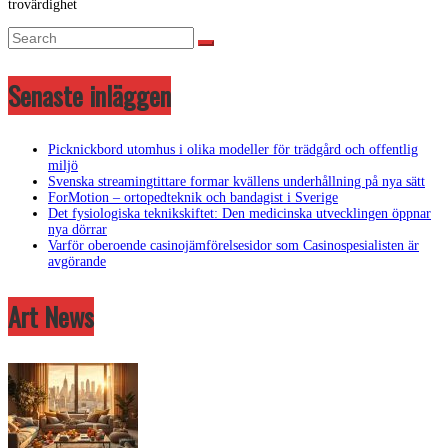
trovärdighet
Senaste inläggen
Picknickbord utomhus i olika modeller för trädgård och offentlig
miljö
Svenska streamingtittare formar kvällens underhållning på nya sätt
ForMotion – ortopedteknik och bandagist i Sverige
Det fysiologiska teknikskiftet: Den medicinska utvecklingen öppnar
nya dörrar
Varför oberoende casinojämförelsesidor som Casinospesialisten är
avgörande
Art News