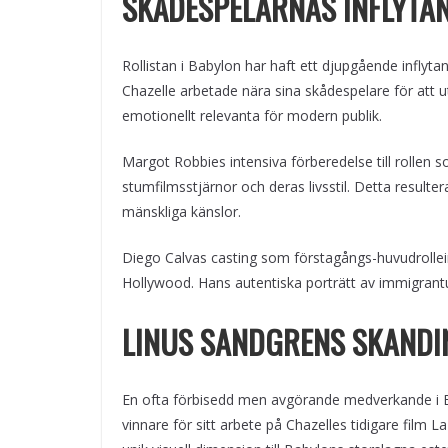
SKÅDESPELARNAS INFLYTA
Rollistan i Babylon har haft ett djupgående inflyta
Chazelle arbetade nära sina skådespelare för att 
emotionellt relevanta för modern publik.
Margot Robbies intensiva förberedelse till rollen
stumfilmsstjärnor och deras livsstil. Detta result
mänskliga känslor.
Diego Calvas casting som förstagångs-huvudrolle
Hollywood. Hans autentiska porträtt av immigrantupp
LINUS SANDGRENS SKANDI
En ofta förbisedd men avgörande medverkande i B
vinnare för sitt arbete på Chazelles tidigare film L