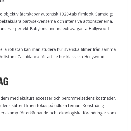
ik.
objektiv återskapar autentisk 1920-tals filmlook. Samtidigt
pektakulära partysekvenserna och intensiva actionscenerna.
lanserar perfekt Babylons annars extravaganta Hollywood-
onella rollistan kan man studera hur svenska filmer från samma
Rollistan i Casablanca för att se hur klassiska Hollywood-
AG
odern mediekulturs excesser och berömmelsedens kostnader.
dens sätter filmen fokus på tidlösa teman. Konstnärlig
nters kamp för erkännande och teknologiska förändringar som