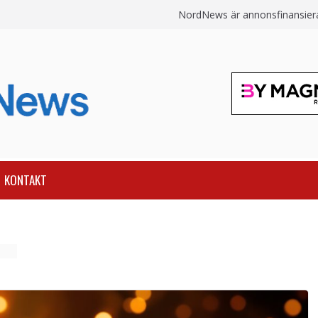
NordNews är annonsfinansierat
KONTAKT