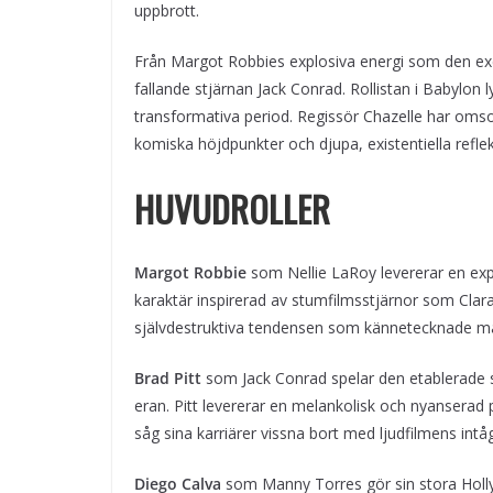
uppbrott.
Från Margot Robbies explosiva energi som den exce
fallande stjärnan Jack Conrad. Rollistan i Babylo
transformativa period. Regissör Chazelle har omso
komiska höjdpunkter och djupa, existentiella reflek
HUVUDROLLER
Margot Robbie
som Nellie LaRoy levererar en exp
karaktär inspirerad av stumfilmsstjärnor som Cla
självdestruktiva tendensen som kännetecknade må
Brad Pitt
som Jack Conrad spelar den etablerade st
eran. Pitt levererar en melankolisk och nyanserad
såg sina karriärer vissna bort med ljudfilmens intåg
Diego Calva
som Manny Torres gör sin stora Holl