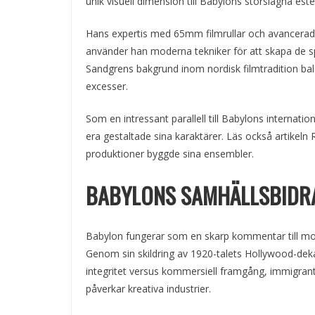
unik visuell dimension till Babylons storslagna estet
Hans expertis med 65mm filmrullar och avancerade 
använder han moderna tekniker för att skapa de s
Sandgrens bakgrund inom nordisk filmtradition ba
excesser.
Som en intressant parallell till Babylons internati
era gestaltade sina karaktärer. Läs också artikeln 
produktioner byggde sina ensembler.
BABYLONS SAMHÄLLSBIDR
Babylon fungerar som en skarp kommentar till m
Genom sin skildring av 1920-talets Hollywood-deka
integritet versus kommersiell framgång, immigra
påverkar kreativa industrier.