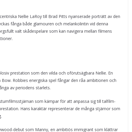
ntriska Nellie LaRoy till Brad Pitts nyanserade porträtt av den
n lyckas fånga både glamouren och melankolintin vid denna
rgsfullt valt skådespelare som kan navigera mellan filmens
tioner.
losiv prestation som den vilda och oförutsägbara Nellie. En
ra Bow. Robbies energiska spel fångar den råa ambitionen och
nga av periodens starlets.
umfilmsstjärnan som kämpar för att anpassa sig till talfilm-
 prestation. Hans karaktär representerar de många stjärnor som
.
ywood-debut som Manny, en ambitiös immigrant som klättrar