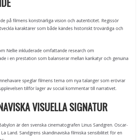
NDE
nde på filmens konstnärliga vision och autenticitet. Regissör
utveckla karaktärer som både kändes historiskt trovärdiga och
 som Nellie inkluderade omfattande research om
erade i en prestation som balanserar mellan karikatyr och genuina
innehavare speglar filmens tema om nya talanger som erövrar
levelsen tillför lager av social kommentar till narrativet.
NAVISKA VISUELLA SIGNATUR
abylon är den svenska cinematografen Linus Sandgren. Oscar-
a La Land. Sandgrens skandinaviska filmiska sensibilitet för en