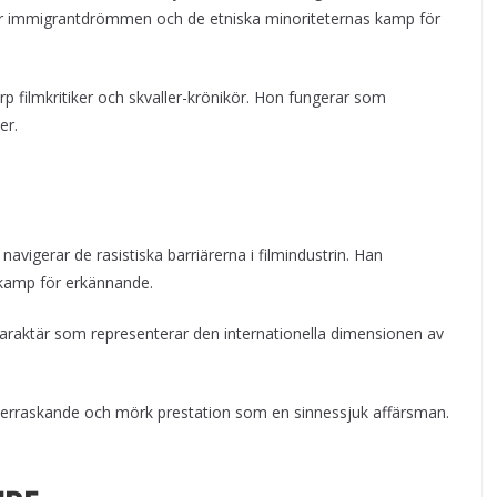
yser immigrantdrömmen och de etniska minoriteternas kamp för
rp filmkritiker och skvaller-krönikör. Hon fungerar som
er.
avigerar de rasistiska barriärerna i filmindustrin. Han
kamp för erkännande.
karaktär som representerar den internationella dimensionen av
verraskande och mörk prestation som en sinnessjuk affärsman.