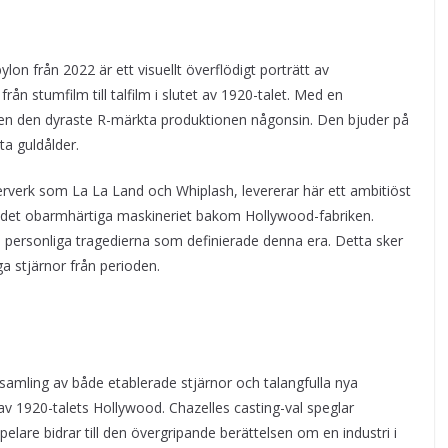
n från 2022 är ett visuellt överflödigt porträtt av
ån stumfilm till talfilm i slutet av 1920-talet. Med en
en den dyraste R-märkta produktionen någonsin. Den bjuder på
a guldålder.
erverk som La La Land och Whiplash, levererar här ett ambitiöst
det obarmhärtiga maskineriet bakom Hollywood-fabriken.
e personliga tragedierna som definierade denna era. Detta sker
a stjärnor från perioden.
samling av både etablerade stjärnor och talangfulla nya
av 1920-talets Hollywood. Chazelles casting-val speglar
lare bidrar till den övergripande berättelsen om en industri i