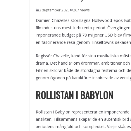
3 september 2025
267 Views
Damien Chazelles storslagna Hollywood-epos Babylo
filmindustrins mest turbulenta period. Övergången fr
imponerande budget på 78 miljoner USD blev film
en fascinerande resa genom Tinseltowns dekadent
Regissör Chazelle, känd för sina musikaliska mäst
drama. Det handlar om drömmar, ambitioner och 
Filmen skildrar både de storslagna festerna och d
genom ögonen på karaktärer inspirerade av verklig
ROLLISTAN I BABYLON
Rollistan i Babylon representerar en imponerande 
ansikten. Tillsammans skapar de en autentisk bild 
periodens mångfald och komplexitet. Varje skådespe