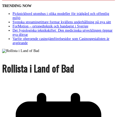
TRENDING NOW
Picknickbord utomhus i olika modeller för trädgård och offentlig
miljö
Svenska streamingtittare formar kvällens underhållning på nya sätt
ForMotion – ortopedteknik och bandagist i Sverige
Det fysiologiska teknikskiftet: Den medicinska utvecklingen öppnar
nya dörrar
Varför oberoende casinojämförelsesidor som Casinospesialisten är
avgörande
Rollista i Land of Bad