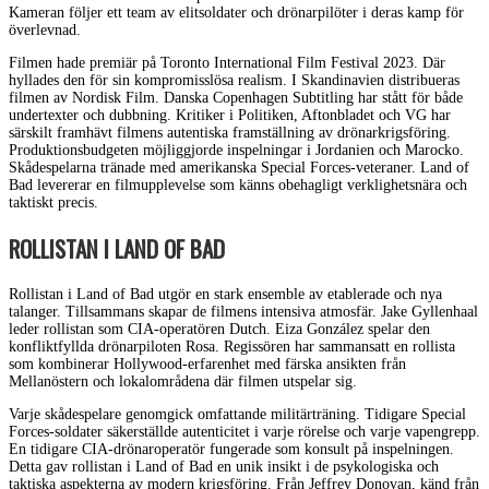
Kameran följer ett team av elitsoldater och drönarpilöter i deras kamp för
överlevnad.
Filmen hade premiär på Toronto International Film Festival 2023. Där
hyllades den för sin kompromisslösa realism. I Skandinavien distribueras
filmen av Nordisk Film. Danska Copenhagen Subtitling har stått för både
undertexter och dubbning. Kritiker i Politiken, Aftonbladet och VG har
särskilt framhävt filmens autentiska framställning av drönarkrigsföring.
Produktionsbudgeten möjliggjorde inspelningar i Jordanien och Marocko.
Skådespelarna tränade med amerikanska Special Forces-veteraner. Land of
Bad levererar en filmupplevelse som känns obehagligt verklighetsnära och
taktiskt precis.
ROLLISTAN I LAND OF BAD
Rollistan i Land of Bad utgör en stark ensemble av etablerade och nya
talanger. Tillsammans skapar de filmens intensiva atmosfär. Jake Gyllenhaal
leder rollistan som CIA-operatören Dutch. Eiza González spelar den
konfliktfyllda drönarpiloten Rosa. Regissören har sammansatt en rollista
som kombinerar Hollywood-erfarenhet med färska ansikten från
Mellanöstern och lokalområdena där filmen utspelar sig.
Varje skådespelare genomgick omfattande militärträning. Tidigare Special
Forces-soldater säkerställde autenticitet i varje rörelse och varje vapengrepp.
En tidigare CIA-drönaroperatör fungerade som konsult på inspelningen.
Detta gav rollistan i Land of Bad en unik insikt i de psykologiska och
taktiska aspekterna av modern krigsföring. Från Jeffrey Donovan, känd från