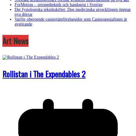
ForMotion – ortopedteknik och bandagist i Sverige
Det fysiologiska teknikskiftet: Den medicinska utvecklingen öppnar
nya dörrar
Varför oberoende casinojämförelsesidor som Casinospesialisten är
avgörande
Art News
Rollistan i The Expendables 2