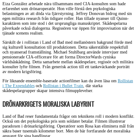
Eiza González arbetade nära tillsammans med CIA-konsulten som hade
erfarenhet som drönaroperatör. Hon ville förstå den psykologiska
belastningen av att döda via fjärrstyrning. Jeffrey Donovan bidrog med sin
egen militära research från tidigare roller. Han tillade nyanser till Quinn-
karaktären som inte stod i det ursprungliga manuskriptet. Skådespelarna
påverkade också dialogerna. Regissören var öppen för improvisation när det
tjänade scenens realism.
Särskilt de i rollistan i Land of Bad med mellanöstern bakgrund förde med
sig kulturell konsultation till produktionen. Detta säkerställde respektfull
och nyanserad framställning. Michael Stuhlbarg använde intervjuer med
pensionerade CIA-officerare för att forma DirectorWards cyniska
världsåskådning. Detta samarbete mellan skådespelare, regissör och militära
konsulter lyfte filmen. Från generisk action till ett tankeväckande porträtt
av modern krigsföring.
För liknande ensemble-baserade actionfilmer kan du även läsa om
Rollistan
i The Expendables
och
Rollistan i Bullet Train
, där starka
skådespelargrupper skapar intensiva filmupplevelser.
DRÖNARKRIGETS MORALISKA LABYRINT
Land of Bad reser fundamentala frågor om teknikens roll i modern konflikt.
Också om det psykologiska pris som soldater betalar. Filmen illustrerar
paradoxen i drönarkrigsföring. Operatörer som Rosa kan eliminera mål från
säkra baser tusentals kilometer bort. Men de bär fortfarande det moraliska
ansvaret för sina handlingar.