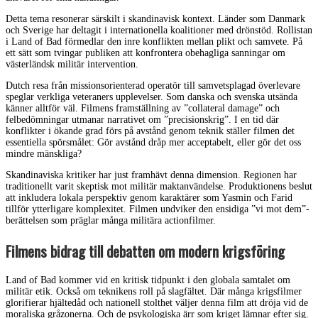
Detta tema resonerar särskilt i skandinavisk kontext. Länder som Danmark
och Sverige har deltagit i internationella koalitioner med drönstöd. Rollistan
i Land of Bad förmedlar den inre konflikten mellan plikt och samvete. På
ett sätt som tvingar publiken att konfrontera obehagliga sanningar om
västerländsk militär intervention.
Dutch resa från missionsorienterad operatör till samvetsplagad överlevare
speglar verkliga veteraners upplevelser. Som danska och svenska utsända
känner alltför väl. Filmens framställning av ”collateral damage” och
felbedömningar utmanar narrativet om ”precisionskrig”. I en tid där
konflikter i ökande grad förs på avstånd genom teknik ställer filmen det
essentiella spörsmålet: Gör avstånd dråp mer acceptabelt, eller gör det oss
mindre mänskliga?
Skandinaviska kritiker har just framhävt denna dimension. Regionen har
traditionellt varit skeptisk mot militär maktanvändelse. Produktionens beslut
att inkludera lokala perspektiv genom karaktärer som Yasmin och Farid
tillför ytterligare komplexitet. Filmen undviker den ensidiga ”vi mot dem”-
berättelsen som präglar många militära actionfilmer.
Filmens bidrag till debatten om modern krigsföring
Land of Bad kommer vid en kritisk tidpunkt i den globala samtalet om
militär etik. Också om teknikens roll på slagfältet. Där många krigsfilmer
glorifierar hjältedåd och nationell stolthet väljer denna film att dröja vid de
moraliska gråzonerna. Och de psykologiska ärr som kriget lämnar efter sig.