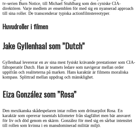
tv-serien Burn Notice, till Michael Stuhlbarg som den cyniske CIA-
direktören. Varje medlem av ensemblen för med sig en nyanserad approach
till sina roller. De transcenderar typiska actionfilmstereotyper.
Huvudroller i filmen
Jake Gyllenhaal som ”Dutch”
Gyllenhaal levererar en av sina mest fysiskt krävande prestationer som CIA-
fältoperatör Dutch. Han är teamets ledare som navigerar mellan order
uppifrån och realiteterna på marken. Hans karaktär är filmens moraliska
kompass. Splittrad mellan uppdrag och mänsklighet.
Eiza González som ”Rosa”
Den mexikanska skådespelaren intar rollen som drönarpilot Rosa. En
karaktär som opererar tusentals kilometer från slagfältet men bär ansvaret
för liv och död genom en skärm. González för med sig en sårbar intensitet
till rollen som kvinna i en mansdominerad militär miljö.