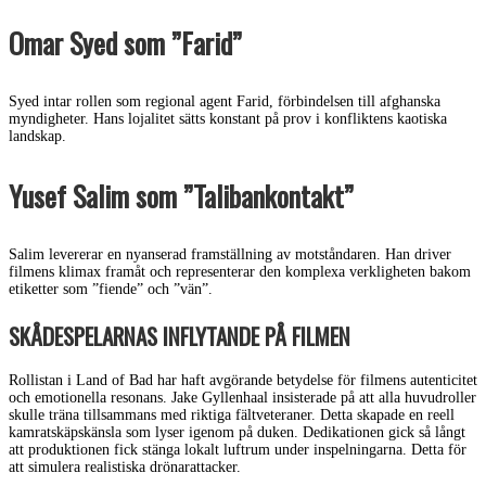
Omar Syed som ”Farid”
Syed intar rollen som regional agent Farid, förbindelsen till afghanska
myndigheter. Hans lojalitet sätts konstant på prov i konfliktens kaotiska
landskap.
Yusef Salim som ”Talibankontakt”
Salim levererar en nyanserad framställning av motståndaren. Han driver
filmens klimax framåt och representerar den komplexa verkligheten bakom
etiketter som ”fiende” och ”vän”.
SKÅDESPELARNAS INFLYTANDE PÅ FILMEN
Rollistan i Land of Bad har haft avgörande betydelse för filmens autenticitet
och emotionella resonans. Jake Gyllenhaal insisterade på att alla huvudroller
skulle träna tillsammans med riktiga fältveteraner. Detta skapade en reell
kamratskäpskänsla som lyser igenom på duken. Dedikationen gick så långt
att produktionen fick stänga lokalt luftrum under inspelningarna. Detta för
att simulera realistiska drönarattacker.