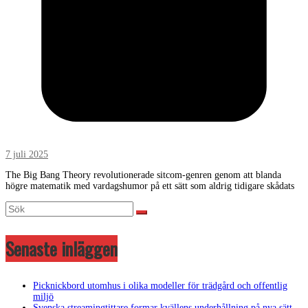
7 juli 2025
The Big Bang Theory revolutionerade sitcom-genren genom att blanda
högre matematik med vardagshumor på ett sätt som aldrig tidigare skådats
Senaste inläggen
Picknickbord utomhus i olika modeller för trädgård och offentlig
miljö
Svenska streamingtittare formar kvällens underhållning på nya sätt