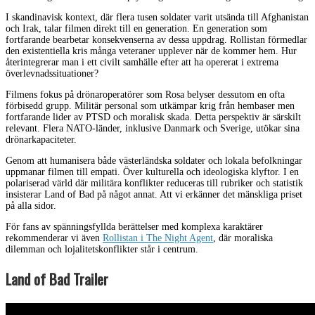
I skandinavisk kontext, där flera tusen soldater varit utsända till Afghanistan
och Irak, talar filmen direkt till en generation. En generation som
fortfarande bearbetar konsekvenserna av dessa uppdrag. Rollistan förmedlar
den existentiella kris många veteraner upplever när de kommer hem. Hur
återintegrerar man i ett civilt samhälle efter att ha opererat i extrema
överlevnadssituationer?
Filmens fokus på drönaroperatörer som Rosa belyser dessutom en ofta
förbisedd grupp. Militär personal som utkämpar krig från hembaser men
fortfarande lider av PTSD och moralisk skada. Detta perspektiv är särskilt
relevant. Flera NATO-länder, inklusive Danmark och Sverige, utökar sina
drönarkapaciteter.
Genom att humanisera både västerländska soldater och lokala befolkningar
uppmanar filmen till empati. Över kulturella och ideologiska klyftor. I en
polariserad värld där militära konflikter reduceras till rubriker och statistik
insisterar Land of Bad på något annat. Att vi erkänner det mänskliga priset
på alla sidor.
För fans av spänningsfyllda berättelser med komplexa karaktärer
rekommenderar vi även
Rollistan i The Night Agent
, där moraliska
dilemman och lojalitetskonflikter står i centrum.
Land of Bad Trailer