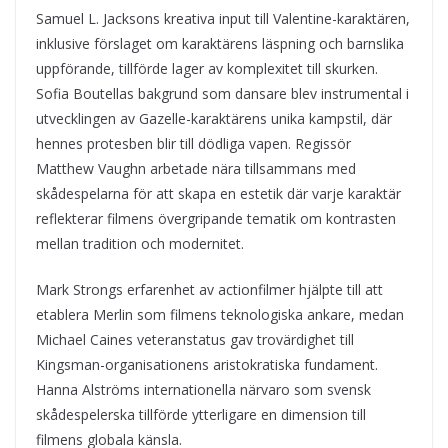
Samuel L. Jacksons kreativa input till Valentine-karaktären,
inklusive förslaget om karaktärens läspning och barnslika
uppförande, tillförde lager av komplexitet till skurken.
Sofia Boutellas bakgrund som dansare blev instrumental i
utvecklingen av Gazelle-karaktärens unika kampstil, där
hennes protesben blir till dödliga vapen. Regissör
Matthew Vaughn arbetade nära tillsammans med
skådespelarna för att skapa en estetik där varje karaktär
reflekterar filmens övergripande tematik om kontrasten
mellan tradition och modernitet.
Mark Strongs erfarenhet av actionfilmer hjälpte till att
etablera Merlin som filmens teknologiska ankare, medan
Michael Caines veteranstatus gav trovärdighet till
Kingsman-organisationens aristokratiska fundament.
Hanna Alströms internationella närvaro som svensk
skådespelerska tillförde ytterligare en dimension till
filmens globala känsla.