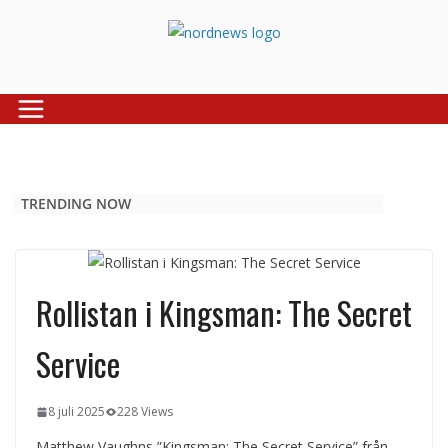
Skip
to
content
TRENDING NOW
Rollistan i Kingsman: The Secret
Service
8 juli 2025
228 Views
Matthew Vaughns ”Kingsman: The Secret Service” från