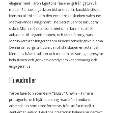
elegans med Taron Egertons råa energi från gatunivå,
medan Samuel L. Jackson bidrar med sin karaktäristiska
karisma till rollen som den excentriske skurken Valentine.
Medverkande i Kingsman: The Secret Service inkluderar
också Michael Caine, som med sin erfarenhet tillför
auktoritet till organisationen, och Mark Strong, vars
Merlin-karaktär fungerar som filmens teknologiska hjärna.
Denna omsorgsfullt utvalda rollista skapar en autentisk
känsla av både tradition och modernitet som genomsyrar
hela filmen och gör karaktärsdynamiken trovärdig och
engagerande.
Huvudroller
Taron Egerton som Gary ”Eggsy” Unwin
– Filmens
protagonist och hjärta, en ung man från Londons
arbetarklass som transformeras från småkriminell till
gentleman-agent. Egertons prestation balanserar perfekt