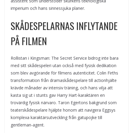
assistent som understöder skurkens teknologiska
imperium och hans sinnessjuka planer.
SKÅDESPELARNAS INFLYTANDE
PÅ FILMEN
Rollistan i Kingsman: The Secret Service bidrog inte bara
med sitt skådespeleri utan också med fysisk dedikation
som blev avgörande för filmens autenticitet. Colin Firths
transformation från dramaskådespelare till actionhjälte
krävde månader av intensiv träning, och hans vilja att
kasta sig ut i stunts gav Harry Hart-karaktären en
trovärdig fysisk närvaro. Taron Egertons bakgrund som
teaterskådespelare hjälpte honom att navigera Eggsys
komplexa karaktärsutveckling från gatupojke till
gentleman-agent.