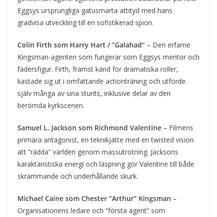
Eggsys ursprungliga gatusmarta attityd med hans
gradvisa utveckling till en sofistikerad spion.
Colin Firth som Harry Hart / ”Galahad”
– Den erfarne
Kingsman-agenten som fungerar som Eggsys mentor och
fadersfigur. Firth, främst känd för dramatiska roller,
kastade sig ut i omfattande actionträning och utförde
själv många av sina stunts, inklusive delar av den
berömda kyrkscenen.
Samuel L. Jackson som Richmond Valentine
– Filmens
primära antagonist, en teknikjätte med en twisted vision
att ”rädda” världen genom massutrotning. Jacksons
karaktäristiska energi och läspning gör Valentine till både
skrämmande och underhållande skurk.
Michael Caine som Chester ”Arthur” Kingsman
–
Organisationens ledare och ”första agent” som