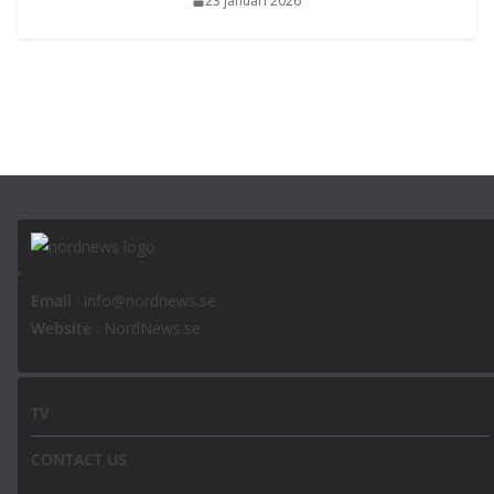
23 januari 2026
Email
: info@nordnews.se
Website
: NordNews.se
TV
CONTACT US