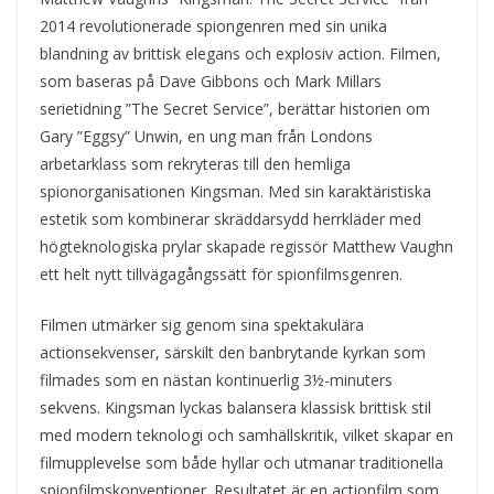
2014 revolutionerade spiongenren med sin unika
blandning av brittisk elegans och explosiv action. Filmen,
som baseras på Dave Gibbons och Mark Millars
serietidning ”The Secret Service”, berättar historien om
Gary ”Eggsy” Unwin, en ung man från Londons
arbetarklass som rekryteras till den hemliga
spionorganisationen Kingsman. Med sin karaktäristiska
estetik som kombinerar skräddarsydd herrkläder med
högteknologiska prylar skapade regissör Matthew Vaughn
ett helt nytt tillvägagångssätt för spionfilmsgenren.
Filmen utmärker sig genom sina spektakulära
actionsekvenser, särskilt den banbrytande kyrkan som
filmades som en nästan kontinuerlig 3½-minuters
sekvens. Kingsman lyckas balansera klassisk brittisk stil
med modern teknologi och samhällskritik, vilket skapar en
filmupplevelse som både hyllar och utmanar traditionella
spionfilmskonventioner. Resultatet är en actionfilm som