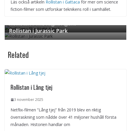
Läs också artikeln
Rollistan i Gattaca
för mer om science
fiction-filmer som utforskar teknikens roll i samhället.
← Previous
Next →
Rollistan i The Night Agent
Rollistan i Jurassic Park
Related
Rollistan i Lång tjej
3 november 2025
Netflix-filmen ”Lång tjej” från 2019 blev en riktig
överraskning som nådde över 41 miljoner hushåll första
månaden. Historien handlar om