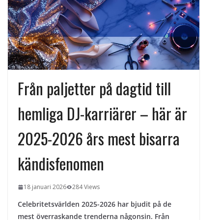
kvällens underhållning på nya sätt
ForMotion – ortopedteknik och
bandagist i Sverige
Det fysiologiska teknikskiftet: Den
medicinska utvecklingen öppnar nya
dörrar
Från paljetter på dagtid till
hemliga DJ-karriärer – här är
2025-2026 års mest bisarra
kändisfenomen
18 januari 2026
284 Views
Celebritetsvärlden 2025-2026 har bjudit på de
mest överraskande trenderna någonsin. Från