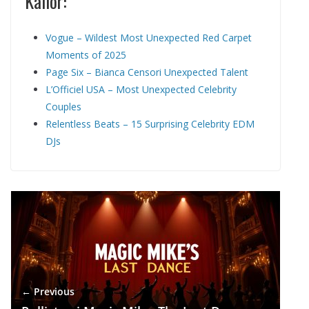
Källor:
Vogue – Wildest Most Unexpected Red Carpet
Moments of 2025
Page Six – Bianca Censori Unexpected Talent
L’Officiel USA – Most Unexpected Celebrity
Couples
Relentless Beats – 15 Surprising Celebrity EDM
DJs
← Previous