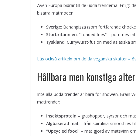
Även Europa bidrar till de udda trenderna. Enligt d
bisarra matmoden:
Sverige
: Bananpizza (som fortfarande chocker
Storbritannien
: “Loaded fries” – pommes fri
Tyskland
: Currywurst-fusion med asiatiska s
Läs också artikeln om dolda veganska skatter – 
Hållbara men konstiga alter
Inte alla udda trender är bara för showen. Brain W
mattrender:
Insektsprotein
– gräshoppor, syrsor och ma
Algbaserad mat
– från spirulina-smoothies til
“Upcycled food”
– mat gjord av matsvinn omv