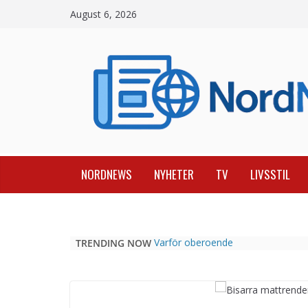
Skip
August 6, 2026
to
content
NORDNEWS
NYHETER
TV
LIVSSTIL
TRENDING NOW
Varför oberoende
casinojämförelsesidor som
Casinospesialisten är avgörande
Picknickbord utomhus i olika
modeller för trädgård och offentlig