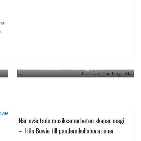
ime
s
Rollistan i The King’s Man
Next →
När oväntade musiksamarbeten skapar magi
– från Bowie till pandemikollaborationer