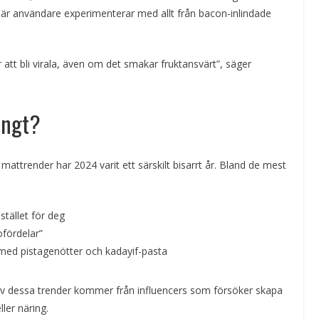
där användare experimenterar med allt från bacon-inlindade
att bli virala, även om det smakar fruktansvärt”, säger
långt?
attrender har 2024 varit ett särskilt bisarrt år. Bland de mest
istället för deg
ofördelar”
 med pistagenötter och kadayif-pasta
v dessa trender kommer från influencers som försöker skapa
ller näring.