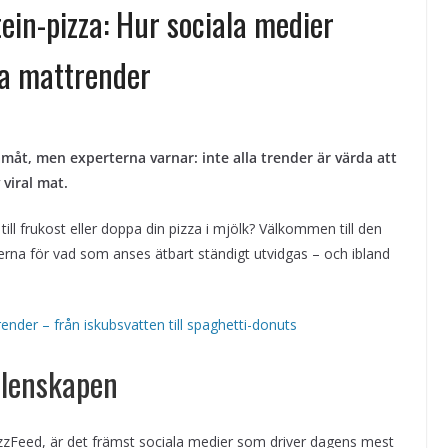
otein-pizza: Hur sociala medier
ra mattrender
ya
måt, men experterna varnar: inte alla trender är värda att
 viral mat.
ll frukost eller doppa din pizza i mjölk? Välkommen till den
rna för vad som anses ätbart ständigt utvidgas – och ibland
nder – från iskubsvatten till spaghetti-donuts
alenskapen
uzzFeed, är det främst sociala medier som driver dagens mest