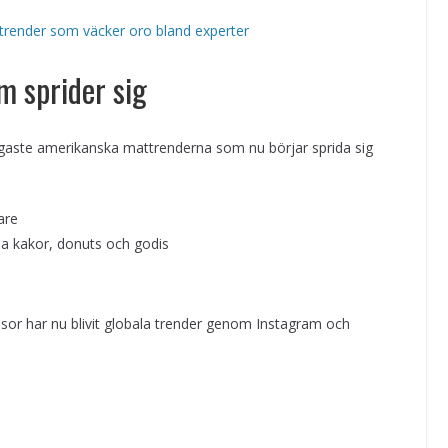
ttrender som väcker oro bland experter
m sprider sig
gaste amerikanska mattrenderna som nu börjar sprida sig
are
a kakor, donuts och godis
r har nu blivit globala trender genom Instagram och