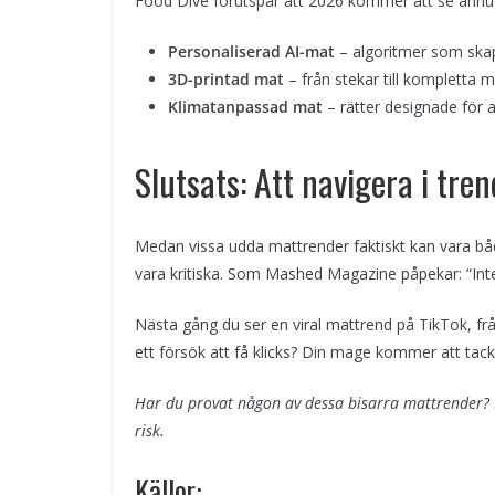
Food Dive förutspår att 2026 kommer att se ännu f
Personaliserad AI-mat
– algoritmer som skap
3D-printad mat
– från stekar till kompletta m
Klimatanpassad mat
– rätter designade för a
Slutsats: Att navigera i tr
Medan vissa udda mattrender faktiskt kan vara bå
vara kritiska. Som Mashed Magazine påpekar: “Inte 
Nästa gång du ser en viral mattrend på TikTok, fråg
ett försök att få klicks? Din mage kommer att tacka
Har du provat någon av dessa bisarra mattrender? 
risk.
Källor: