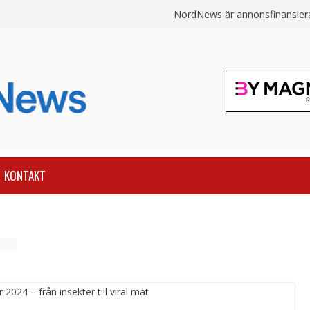
NordNews är annonsfinansierat
KONTAKT