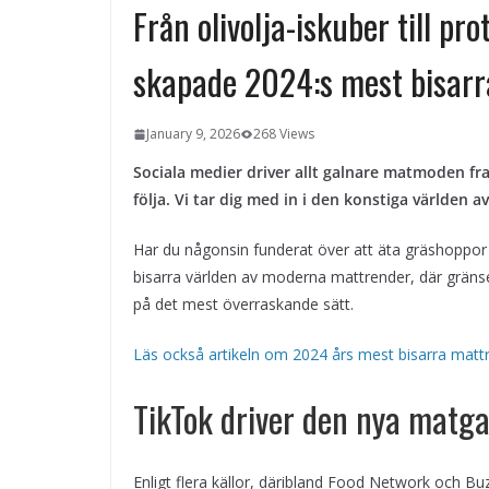
miljö
Från olivolja-iskuber till pr
Svenska streamingtittare formar
kvällens underhållning på nya sätt
skapade 2024:s mest bisar
ForMotion – ortopedteknik och
bandagist i Sverige
Det fysiologiska teknikskiftet: Den
January 9, 2026
268 Views
medicinska utvecklingen öppnar n
dörrar
Sociala medier driver allt galnare matmoden fra
följa. Vi tar dig med in i den konstiga världen av
Har du någonsin funderat över att äta gräshoppor ti
bisarra världen av moderna mattrender, där gränse
på det mest överraskande sätt.
Läs också artikeln om 2024 års mest bisarra mattre
TikTok driver den nya matg
Enligt flera källor, däribland Food Network och B