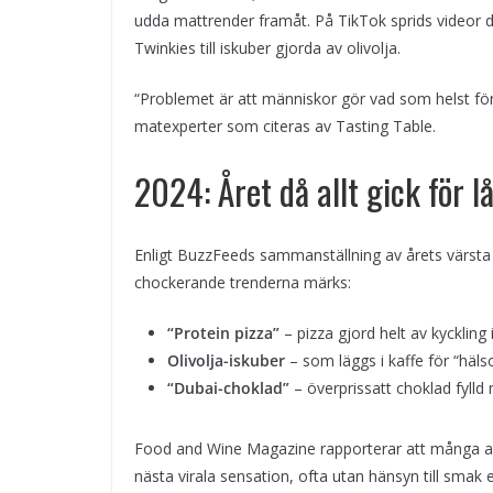
udda mattrender framåt. På TikTok sprids videor 
Twinkies till iskuber gjorda av olivolja.
“Problemet är att människor gör vad som helst för 
matexperter som citeras av Tasting Table.
2024: Året då allt gick för 
Enligt BuzzFeeds sammanställning av årets värsta m
chockerande trenderna märks:
“Protein pizza”
– pizza gjord helt av kyckling 
Olivolja-iskuber
– som läggs i kaffe för “häls
“Dubai-choklad”
– överprissatt choklad fylld
Food and Wine Magazine rapporterar att många a
nästa virala sensation, ofta utan hänsyn till smak e